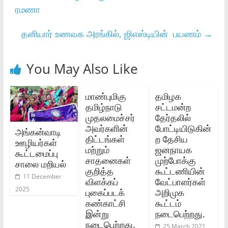
ரமணா
தனியார் உணவக அரங்கில், ஜிஎஸ்டியின் பயணம்
→
You May Also Like
மாண்புமிகு
தமிழக
தமிழ்நாடு
சட்டமன்ற
முதலமைச்சர்‌
தேர்தலில்
அவர்களின்‌
போட்டியிடுகின்
அங்கன்வாடி
திட்டங்கள்‌
ற தேசிய
ஊழியர்கள்
மற்றும்‌
ஜனநாயக
கூட்டமைப்பு
சாதனைகள்‌
முற்போக்கு
சாலை மறியல்
குறித்த
கூட்டணியின்
11 December
விளக்கப்‌
வேட்பாளர்கள்
2025
புகைப்படக்‌
அறிமுக
கண்காட்சி
கூட்டம்
இன்று
நடைபெற்றது.
நடைபெற்றது.
25 March 2021