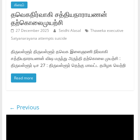
கிரைம்
தவெகநிர்வாகி சத்தியநாராயணன்
தற்கொலைமுயற்சி
27 December 2025
Seidhi Alasal
Thaweka executive
Satyanarayana attempts suicide
திருவள்ளூர் திருவள்ளூர் தவெக இளைஞரணி நிர்வாகி
சத்தியநாராயணன் விஷ மருந்து அருந்தி தற்கொலை முயற்சி :
திருவள்ளூர் டிச 27 : திருவள்ளூர் தெற்கு மாவட்ட தமிழக வெற்றி
Read more
← Previous