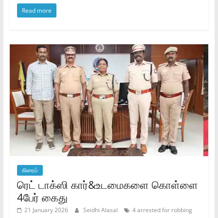
Read more
கிரைம்
ரெட் டாக்ஸி கார்&உடமைகளை கொள்ளை
4பேர் கைது
21 January 2026
Seidhi Alasal
4 arrested for robbing