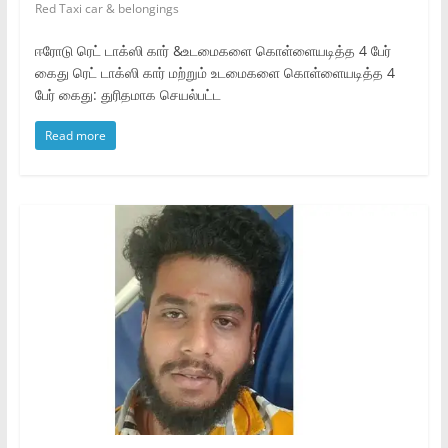
Red Taxi car & belongings
ஈரோடு ரெட் டாக்ஸி கார் &உடமைகளை கொள்ளையடித்த 4 பேர்
கைது ரெட் டாக்ஸி கார் மற்றும் உடமைகளை கொள்ளையடித்த 4
பேர் கைது: துரிதமாக செயல்பட்ட
Read more