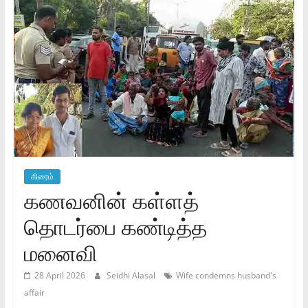
கிரைம்
கணவனின் கள்ளத்
தொடர்பை கண்டித்த
மனைவி
28 April 2026
Seidhi Alasal
Wife condemns husband's
affair