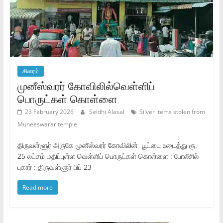
கிரைம்
முனீஸ்வரர் கோவிலில்வெள்ளிப்
பொருட்கள் கொள்ளை
23 February 2026
Seidhi Alasal
Silver items stolen from
Muneeswarar temple
திருவள்ளூர் அருகே முனீஸ்வரர் கோவிலின் பூட்டை உடைத்து ரூ.
25 லட்சம் மதிப்புள்ள வெள்ளிப் பொருட்கள் கொள்ளை : போலீசில்
புகார் : திருவள்ளூர் பிப் 23
Read more