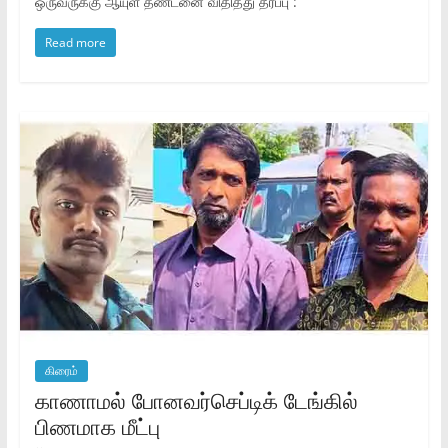
ஒருவருக்கு ஆயுள் தண்டனை விதித்து தீர்ப்பு :
Read more
கிரைம்
காணாமல் போனவர்செப்டிக் டேங்கில்
பிணமாக மீட்பு