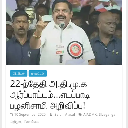
அரசியல்
மாவட்டம்
22-ந்தேதி அ.தி.மு.க
ஆர்ப்பாட்டம்…எடப்பாடி
பழனிசாமி அறிவிப்பு!
,
,
10 September 2025
Seidhi Alasal
AIADMK
Sivaganga
,
அதிமுக
சிவகங்கை