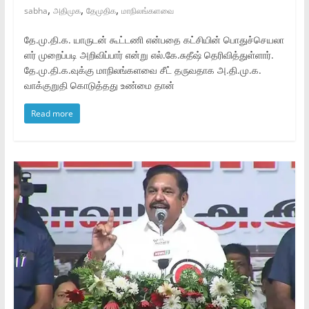
,
,
,
sabha
அதிமுக
தேமுதிக
மாநிலங்களவை
தே.மு​.தி.க. யாருடன் கூட்​டணி என்​பதை கட்​சி​யின் பொதுச்​செய​லா​
ளர் முறைப்​படி அறி​விப்​பார் என்று எல்.கே.சுதீஷ் தெரிவித்துள்ளார்.
தே.மு.தி.க.வுக்கு மாநிலங்களவை சீட் தருவதாக அ.தி.மு.க.
வாக்குறுதி கொடுத்தது உண்மை தான்
Read more