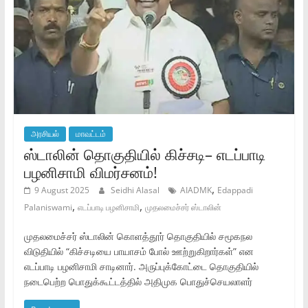
அரசியல்
மாவட்டம்
ஸ்டாலின் தொகுதியில் கிச்சடி– எடப்பாடி
பழனிசாமி விமர்சனம்!
,
9 August 2025
Seidhi Alasal
AIADMK
Edappadi
,
,
Palaniswami
எடப்பாடி பழனிசாமி
முதலமைச்சர் ஸ்டாலின்
முதலமைச்சர் ஸ்டாலின் கொளத்தூர் தொகுதியில் சமூகநல
விடுதியில் “கிச்சடியை பாயாசம் போல் ஊற்றுகிறார்கள்” என
எடப்பாடி பழனிசாமி சாடினார். அருப்புக்கோட்டை தொகுதியில்
நடைபெற்ற பொதுக்கூட்டத்தில் அதிமுக பொதுச்செயலாளர்