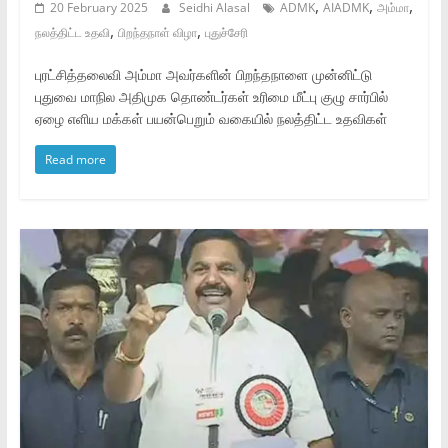
,
,
,
20 February 2025
Seidhi Alasal
ADMK
AIADMK
அம்மா
,
,
நலத்திட்ட உதவி
பிறந்தநாள் விழா
புதுச்சேரி
புரட்சித்தலைவி அம்மா அவர்களின் பிறந்தநாளை முன்னிட்டு
புதுவை மாநில அதிமுக தொண்டர்கள் உரிமை மீட்பு குழு சார்பில்
ஏழை எளிய மக்கள் பயன்பெறும் வகையில் நலத்திட்ட உதவிகள்
Read more