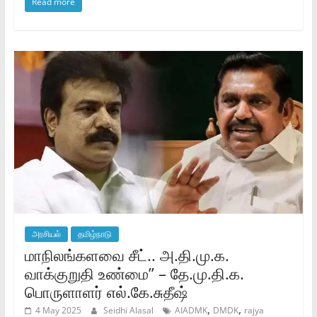
Read more
அரசியல்
தமிழ்நாடு
மாநிலங்களவை சீட்.. அ.தி.மு.க.
வாக்குறுதி உண்மை” – தே.மு.தி.க.
பொருளாளர் எல்.கே.சுதீஷ்
,
,
4 May 2025
Seidhi Alasal
AIADMK
DMDK
rajya