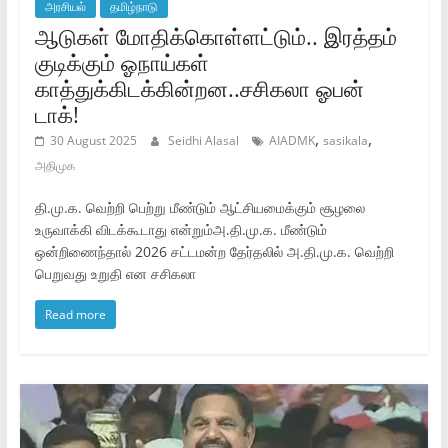
அரசியல்
தமிழ்நாடு
ஆடுகள் மோதிக்கொள்ளட்டும்.. இரத்தம்
குடிக்கும் ஓநாய்கள்
காத்துக்கிடக்கின்றன..சசிகலா ஓபன்
டாக்!
,
,
30 August 2025
Seidhi Alasal
AIADMK
sasikala
அதிமுக
தி.மு.க. வெற்றி பெற்று மீண்டும் ஆட்சியமைக்கும் சூழலை
உருவாக்கி விடக்கூடாது என்றும்அ.தி.மு.க. மீண்டும்
ஒன்றிணைந்தால் 2026 சட்டமன்ற தேர்தலில் அ.தி.மு.க. வெற்றி
பெறுவது உறுதி என சசிகலா
Read more