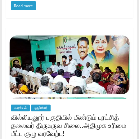
Read more
அரசியல்
புதுச்சேரி
வில்லியனூர் பகுதியில் மீண்டும் புரட்சித்
தலைவர் திருஉருவ சிலை..அதிமுக உரிமை
மீட்பு குழு வரவேற்பு!