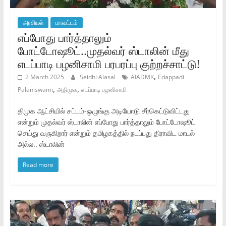
அரசியல்
மாவட்டம்
எப்போது பார்த்தாலும்
போட்டோஷூட்..முதல்வர் ஸ்டாலின் மீது
எடப்பாடி பழனிசாமி பரபரப்பு குற்றச்சாட்டு!
,
2 March 2025
Seidhi Alasal
AIADMK
Edappadi
,
,
Palaniswami
அதிமுக
எடப்பாடி பழனிசாமி
திமுக ஆட்சியில் சட்டம்-ஒழுங்கு அடியோடு சீர்கெட்டுவிட்டது
என்றும் முதல்வர் ஸ்டாலின் எப்போது பார்த்தாலும் போட்டோஷூட்
செய்து வருகிறார் என்றும் தமிழகத்தில் நடப்பது திராவிட மாடல்
அல்ல.. ஸ்டாலின்
Read more