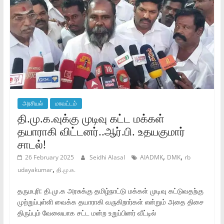
அரசியல்
மாவட்டம்
தி.மு.க.வுக்கு முடிவு கட்ட மக்கள்
தயாராகி விட்டனர்..ஆர்.பி. உதயகுமார்
சாடல்!
,
,
26 February 2025
Seidhi Alasal
AIADMK
DMK
rb
,
udayakumar
தி.மு.க.
தருமபுரி: தி.மு.க அரசுக்கு தமிழ்நாட்டு மக்கள் முடிவு கட்டுவதற்கு
முற்றுப்புள்ளி வைக்க தயாராகி வருகிறார்கள் என்றும் அதை திசை
திருப்பும் வேலையாக சட்ட மன்ற உறுப்பினர் வீட்டில்