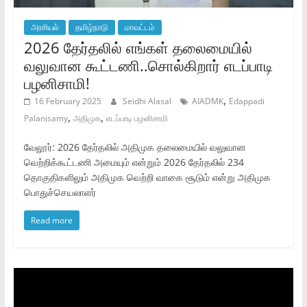
அரசியல்
தமிழ்நாடு
மாவட்டம்
2026 தேர்தலில் எங்கள் தலைமையில்
வலுவான கூட்டணி..சொல்கிறார் எடப்பாடி
பழனிசாமி!
,
16 February 2025
Seidhi Alasal
AIADMK
Edappadi
,
,
Palanisamy
அதிமுக
எடப்பாடி பழனிசாமி
வேலூர்: 2026 தேர்தலில் அதிமுக தலைமையில் வலுவான
வெற்றிக்கூட்டணி அமையும் என்றும் 2026 தேர்தலில் 234
தொகுதிகளிலும் அதிமுக வெற்றி வாகை சூடும் என்று அதிமுக
பொதுச்செயலாளர்
Read more