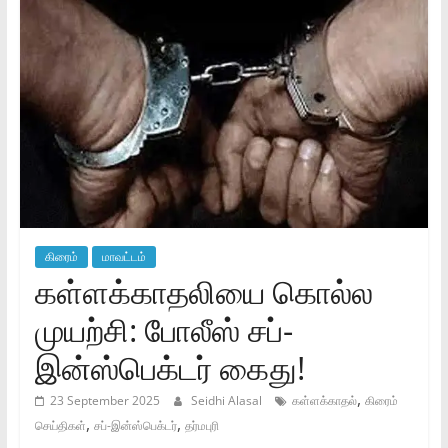
கிரைம்
மாவட்டம்
கள்ளக்காதலியை கொல்ல
முயற்சி: போலீஸ் சப்-
இன்ஸ்பெக்டர் கைது!
,
23 September 2025
Seidhi Alasal
கள்ளக்காதல்
கிரைம்
,
,
செய்திகள்
சப்-இன்ஸ்பெக்டர்
தர்மபுரி