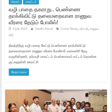
கிரைம்
மாவட்டம்
வழி பாதை தகராறு.. பெண்ணை
தாக்கிவிட்டு தலைமறைவான ராணுவ
வீரரை தேடும் போலீஸ்!
,
,
3 July 2025
Seidhi Alasal
Crime News
தர்மபுரி
ராணுவ
வீரர்
நிலத்திற்கு வழி பாதை கேட்டு பெண்ணை தாக்கிவிட்டு
தலைமறைவான ராணுவ வீரரை போலீசார் வலைவீசி தேடி
வருகின்றனர். தர்மபுரி மாவட்டம் பென்னாகரம் வட்டம் தொன்ன
குட்லஹள்ளி ஊராட்சி
Read more