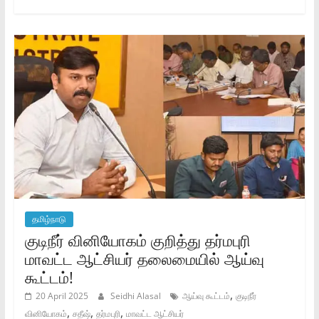
தமிழ்நாடு
குடிநீர் வினியோகம் குறித்து தர்மபுரி
மாவட்ட ஆட்சியர் தலைமையில் ஆய்வு
கூட்டம்!
,
20 April 2025
Seidhi Alasal
ஆய்வு கூட்டம்
குடிநீர்
,
,
,
வினியோகம்
சதீஷ்
தர்மபுரி
மாவட்ட ஆட்சியர்