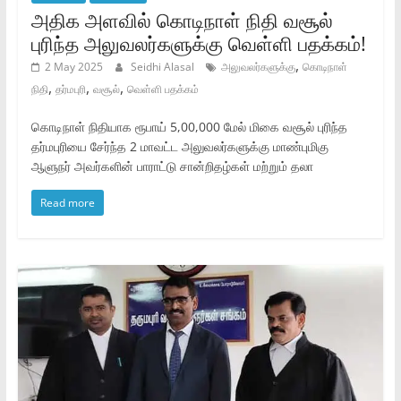
அதிக அளவில் கொடிநாள் நிதி வசூல்
புரிந்த அலுவலர்களுக்கு வெள்ளி பதக்கம்!
,
2 May 2025
Seidhi Alasal
அலுவலர்களுக்கு
கொடிநாள்
,
,
,
நிதி
தர்மபுரி
வசூல்
வெள்ளி பதக்கம்
கொடிநாள் நிதியாக ரூபாய் 5,00,000 மேல் மிகை வசூல் புரிந்த
தர்மபுரியை சேர்ந்த 2 மாவட்ட அலுவலர்களுக்கு மாண்புமிகு
ஆளுநர் அவர்களின் பாராட்டு சான்றிதழ்கள் மற்றும் தலா
Read more