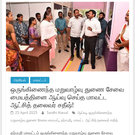
அரசியல்
மாவட்டம்
ஒருங்கிணைந்த மறுவாழ்வு துணை சேவை
மையத்தினை ஆய்வு செய்த மாவட்ட
ஆட்சித் தலைவர் சதீஷ்!
,
25 April 2025
Seidhi Alasal
ஆய்வு
ஒருங்கிணைந்த
,
,
மறுவாழ்வு துணை சேவை மையம்
தர்மபுரி
மாவட்ட ஆட்சித் தலைவர் சதீஷ்
தர்மபுரி மாவட்டம் ஒருங்கிணைந்த மறுவாழ்வு துணை சேவை