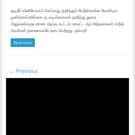
குடிநீர் வினியோகம் செய்வது குறித்தும் மேற்கொள்ள வேண்டிய
முன்னெச்சரிக்கை நடவடிக்கைகள் குறித்து துறை
அலுவலர்களுடனான ஆய்வு கூட்டம் மாவட்ட ஆட்சித்தலைவர் சதீஷ்
அவர்கள் தலைமையில் நடைபெற்றது. தர்மபுரி
Read more
← Previous