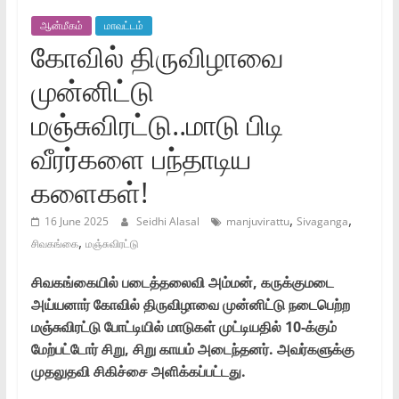
ஆன்மீகம்
மாவட்டம்
கோவில் திருவிழாவை
முன்னிட்டு
மஞ்சுவிரட்டு..மாடு பிடி
வீரர்களை பந்தாடிய
களைகள்!
,
,
16 June 2025
Seidhi Alasal
manjuvirattu
Sivaganga
,
சிவகங்கை
மஞ்சுவிரட்டு
சிவகங்கையில் படைத்தலைவி அம்மன், கருக்குமடை
அய்யனார் கோவில் திருவிழாவை முன்னிட்டு நடைபெற்ற
மஞ்சுவிரட்டு போட்டியில் மாடுகள் முட்டியதில் 10-க்கும்
மேற்பட்டோர் சிறு, சிறு காயம் அடைந்தனர். அவர்களுக்கு
முதலுதவி சிகிச்சை அளிக்கப்பட்டது.