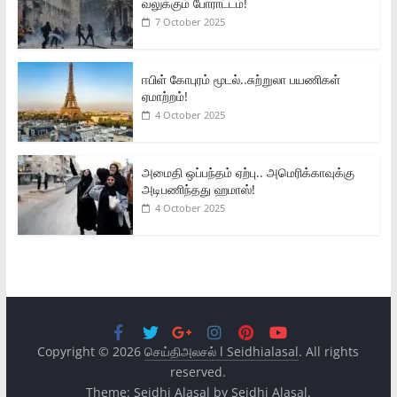
வலுக்கும் போராட்டம்!
7 October 2025
ஈபிள் கோபுரம் மூடல்..சுற்றுலா பயணிகள்
ஏமாற்றம்!
4 October 2025
அமைதி ஒப்பந்தம் ஏற்பு.. அமெரிக்காவுக்கு
அடிபணிந்தது ஹமாஸ்!
4 October 2025
Copyright © 2026
செய்திஅலசல் l Seidhialasal
. All rights
reserved.
Theme:
Seidhi Alasal
by Seidhi Alasal.