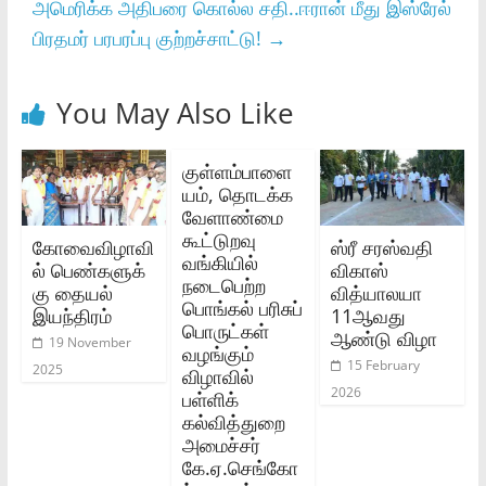
அமெரிக்க அதிபரை கொல்ல சதி..ஈரான் மீது இஸ்ரேல்
பிரதமர் பரபரப்பு குற்றச்சாட்டு!
→
You May Also Like
குள்ளம்பாளை
யம், தொடக்க
வேளாண்மை
கூட்டுறவு
கோவைவிழாவி
ஸ்ரீ சரஸ்வதி
வங்கியில்
ல் பெண்களுக்
விகாஸ்
நடைபெற்ற
கு தையல்
வித்யாலயா
பொங்கல் பரிசுப்
இயந்திரம்
11ஆவது
பொருட்கள்
ஆண்டு விழா
19 November
வழங்கும்
15 February
2025
விழாவில்
2026
பள்ளிக்
கல்வித்துறை
அமைச்சர்
கே.ஏ.செங்கோ