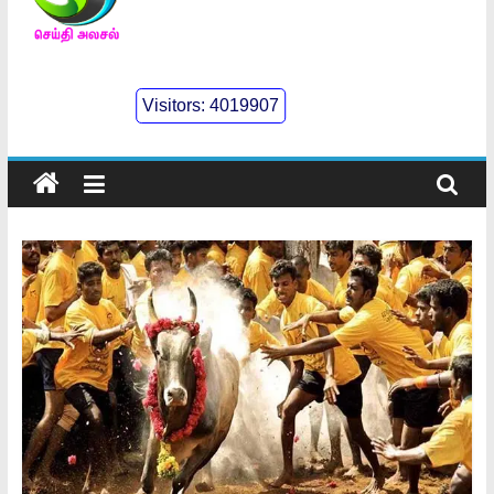
செய்திஅலசல்
l
Visitors:
4019907
Seidhialasal
Tamil
Online
NewsPaper