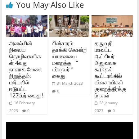
You May Also Like
அனல்மின்
மின்சாரம்
தருமபுரி
நிலைய
தாக்கி கொன்ற
மாவட்ட
தொழிலாளர்க
யானையை
ஆட்சியர்
ள் 4வது
மறைத்த ”
அலுவலக
நாளாக வேலை
மர்மநபர் ”
கூடுதல்
நிறுத்தம்:
கைது
கூட்டரங்கில்
மறியலில்
விவசாயிகள்
31 March 2023
ஈடுபட்ட
குறைத்தீர்க்கு
0
127பேர் கைது!
ம் நாள்
16 February
28 January
2023
0
2023
0