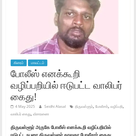
கிரைம்
மாவட்டம்
போலீஸ் எனக்கூறி
வழிப்பறியில் ஈடுபட்ட வாலிபர்
கைது!
,
,
,
4 May 2025
Seidhi Alasal
திருவள்ளூர்
போலீசார்
வழிப்பறி
,
வாலிபர் கைது
விசாரணை
திருவள்ளூர் அருகே போலீஸ் எனக்கூறி வழிப்பறியில்
ஈடுபட்ட நபரை திருவள்ளூர் தாலுகா போலீசார் கைது