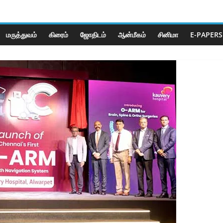
மருத்துவம்
கிரைம்
ஜோ‌திட‌ம்
ஆன்மீகம்
சினிமா
E-PAPERS