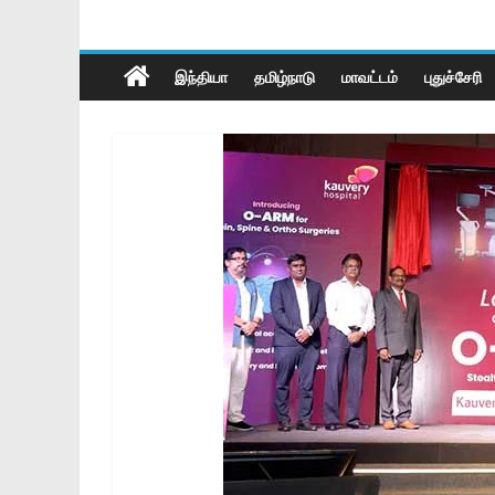
இந்தியா
தமிழ்நாடு
மாவட்டம்
புதுச்சேரி