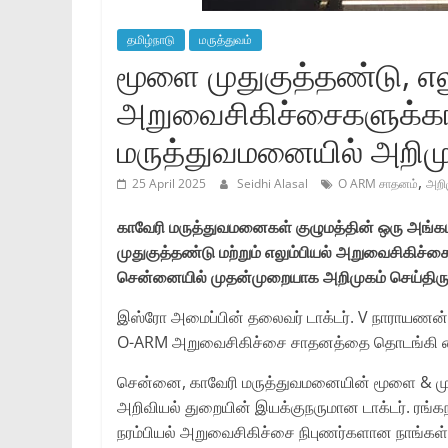
தமிழ்நாடு
மருத்துவம்
மூளை முதுகுத்தண்டு, எல
அறுவைசிகிச்சைகளுக்க
மருத்துவமனையில் அறிமு
,
25 April 2025
Seidhi Alasal
O ARM சாதனம்
அறி
காவேரி மருத்துவமனைகள் குழுமத்தின் ஒரு அங்க
முதுகுத்தண்டு மற்றும் எலும்பியல் அறுவைசிகி
சென்னையில் முதன்முறையாக அறிமுகம் செய்திருக
இஸ்ரோ அமைப்பின் தலைவர் டாக்டர். V நாராயணன்
O-ARM அறுவைசிகிச்சை சாதனத்தை தொடங்கி வ
சென்னை, காவேரி மருத்துவமனையின் மூளை & முத
அறிவியல் துறையின் இயக்குநருமான டாக்டர். ரங்
நரம்பியல் அறுவைசிகிச்சை நிபுணர்களான நாங்கள், 