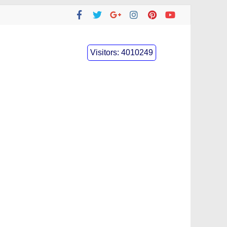
Visitors:
4010249