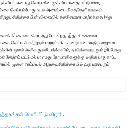
்லியம் என்பது வெறுமனே முக்கியமானது மட்டுமல்ல;
ச்சை செய்யும்போது உடல் அமைப்பை மிகத்தெளிவாகவும்,
ுகிறது. சிகிச்சையின் விளைவில் கணிசமான மாற்றத்தை இது
வைசிகிச்சையை செய்வது போன்றது இது. சிக்கலான
டிகளை வெட்டி அகற்றுதல் மற்றும் மிக குறைவான ஊடுருவலுள்ள
ன் மூலம் அதிக துல்லியத்தோடும், நம்பிக்கையுடனும் இப்போது
ுன்னேற்றம் மட்டுமல்ல; எமது நோயாளிகளுக்கு அதிக பாதுகாப்பு
யில் மூளை நரம்பியல் அறுவைசிகிச்சையில் ஒரு மாபெரும்
ுத்தகங்கள் வெளியீட்டு விழா! .
 காஷ்மீரில் உயிரிழந்தோர்க்கு ராணிப்பேட்டை பாஜக அஞ்சலி!
→