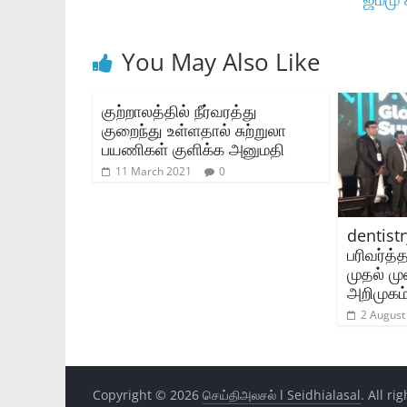
You May Also Like
குற்றாலத்தில் நீர்வரத்து
குறைந்து உள்ளதால் சுற்றுலா
பயணிகள் குளிக்க அனுமதி
11 March 2021
0
dentistr
பரிவர்த
முதல் ம
அறிமுகம்
2 August
Copyright © 2026
செய்திஅலசல் l Seidhialasal
. All ri