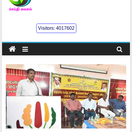
செய்திஅலசல்
l
Visitors:
4017602
Seidhialasal
Tamil
Online
NewsPaper