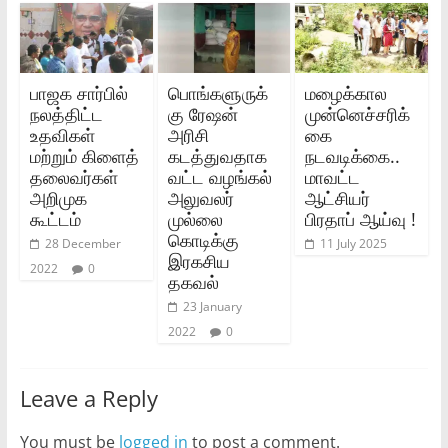
பாஜக சார்பில்
பொங்களுருக்
மழைக்கால
நலத்திட்ட
கு ரேஷன்
முன்னெச்சரிக்
உதவிகள்
அரிசி
கை
மற்றும் கிளைத்
கடத்துவதாக
நடவடிக்கை..
தலைவர்கள்
வட்ட வழங்கல்
மாவட்ட
அறிமுக
அலுவலர்
ஆட்சியர்
கூட்டம்
முல்லை
பிரதாப் ஆய்வு !
கொடிக்கு
28 December
11 July 2025
இரகசிய
2022
0
தகவல்
23 January
2022
0
Leave a Reply
You must be
logged in
to post a comment.