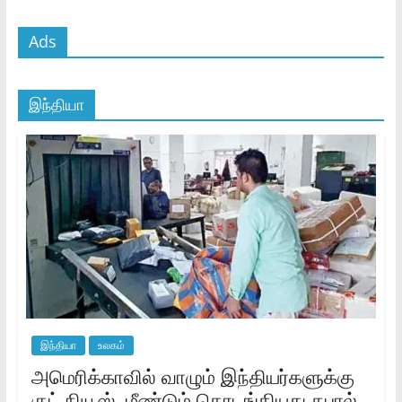
Ads
இந்தியா
இந்தியா
உலகம்
அமெரிக்காவில் வாழும் இந்தியர்களுக்கு
குட் நியூஸ்..மீண்டும் தொடங்கியது தபால்