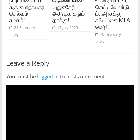
நாராயணசாமி
தேவையில்லை.
உடனடியாக சரி
க்கு சபாநாயகர்
.புதுச்சேரி
செய்யவேண்டு
செல்வம்
அதிமுக கடும்
ம்..அரசுக்கு
சவால்!
தாக்கு!
சுயேட்சை MLA
கெடு!
25 February
17 July 2025
10 February
2025
2025
Leave a Reply
You must be
logged in
to post a comment.