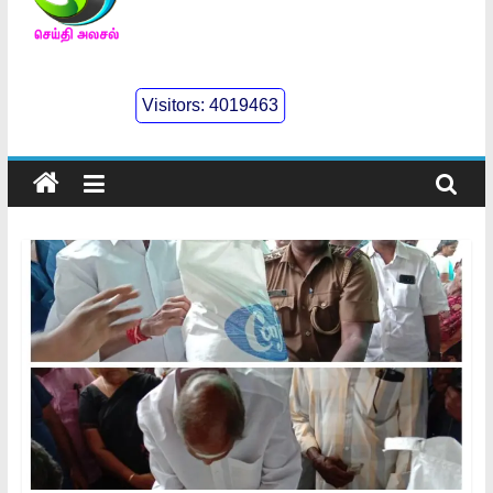
செய்திஅலசல்
l
Visitors:
4019463
Seidhialasal
Tamil
Online
NewsPaper