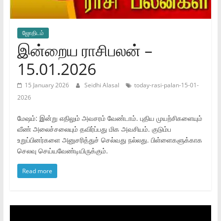
ஜோ‌திட‌ம்
இன்றைய ராசிபலன் –
15.01.2026
15 January 2026
Seidhi Alasal
today-rasi-palan-15-01-
2026
மேஷம்: இன்று எதிலும் அவசரம் வேண்டாம். புதிய முயற்சிகளையும்
வீண் அலைச்சலையும் தவிர்ப்பது மிக அவசியம். குடும்ப
உறுப்பினர்களை அனுசரித்துச் செல்வது நல்லது. பிள்ளைகளுக்காக
செலவு செய்யவேண்டியிருக்கும்.
Read more