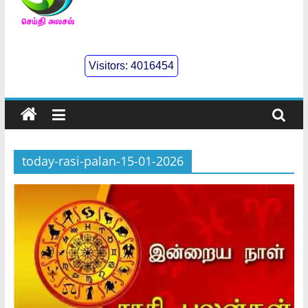
செய்திஅலசல்
l
Visitors:
4016454
Seidhialasal
Tamil
Online
NewsPaper
today-rasi-palan-15-01-2026