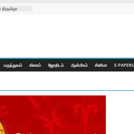
 திருவிழா
்ற
்கள் நல
ிலில்
றித்து
ெட் போட்டிகள்
மருத்துவம்
கிரைம்
ஜோ‌திட‌ம்
ஆன்மீகம்
சினிமா
E-PAPERS