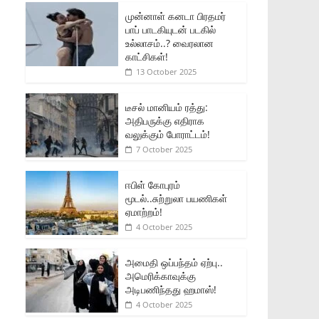
முன்னாள் கனடா பிரதமர்
பாப் பாடகியுடன் படகில்
உல்லாசம்..? வைரலான
காட்சிகள்!
13 October 2025
டீசல் மானியம் ரத்து:
அதிபருக்கு எதிராக
வலுக்கும் போராட்டம்!
7 October 2025
ஈபிள் கோபுரம்
மூடல்..சுற்றுலா பயணிகள்
ஏமாற்றம்!
4 October 2025
அமைதி ஒப்பந்தம் ஏற்பு..
அமெரிக்காவுக்கு
அடிபணிந்தது ஹமாஸ்!
4 October 2025