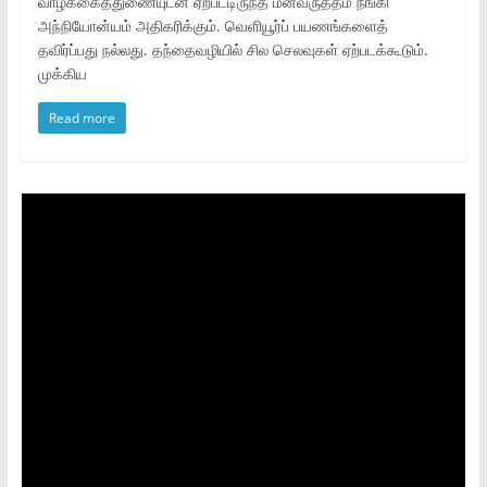
வாழ்க்கைத்துணையுடன் ஏற்பட்டிருந்த மனவருத்தம் நீங்கி
அந்நியோன்யம் அதிகரிக்கும். வெளியூர்ப் பயணங்களைத்
தவிர்ப்பது நல்லது. தந்தைவழியில் சில செலவுகள் ஏற்படக்கூடும்.
முக்கிய
Read more