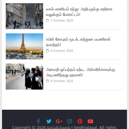
டீசல் மானியம் ரத்து: அதிபருக்கு எதிராக
வலுக்கும் போராட்டம்!
7 October 2025
ஈபிள் கோபுரம் மூடல்..சுற்றுலா பயணிகள்
ஏமாற்றம்!
4 October 2025
அமைதி ஒப்பந்தம் ஏற்பு.. அமெரிக்காவுக்கு
அடிபணிந்தது ஹமாஸ்!
4 October 2025
Copyright © 2026
செய்திஅலசல் l Seidhialasal
. All rights