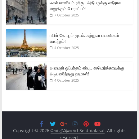
டீசல் மானியம் ரத்து: அதிபருக்கு எதிராக
வலுக்கும் போராட்டம்!
7 October 2025
ஈபிள் கோபுரம் மூடல்..சுற்றுலா பயணிகள்
ஏமாற்றம்!
4 October 2025
அமைதி ஒப்பந்தம் ஏற்பு.. அமெரிக்காவுக்கு
அடிபணிந்தது ஹமாஸ்!
4 October 2025
Copyright © 2026
செய்திஅலசல் l Seidhialasal
. All rights
reserved.