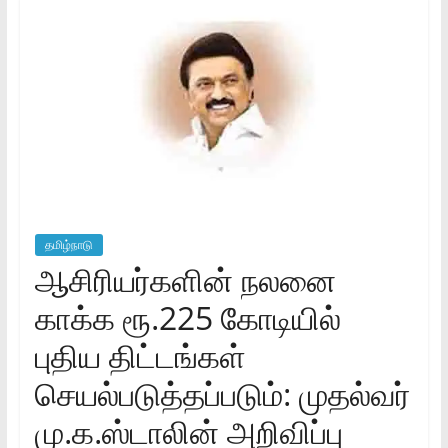
தமிழ்நாடு
ஆசிரியர்களின் நலனை
காக்க ரூ.225 கோடியில்
புதிய திட்டங்கள்
செயல்படுத்தப்படும்: முதல்வர்
மு.க.ஸ்டாலின் அறிவிப்பு