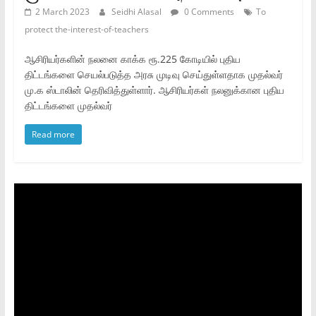
2 March 2023
Seidhi Alasal
0 Comments
To
protect the-interest-of-teachers
ஆசிரியர்களின் நலனை காக்க ரூ.225 கோடியில் புதிய
திட்டங்களை செயல்படுத்த அரசு முடிவு செய்துள்ளதாக முதல்வர்
மு.க ஸ்டாலின் தெரிவித்துள்ளார். ஆசிரியர்கள் நலனுக்கான புதிய
திட்டங்களை முதல்வர்
Read more