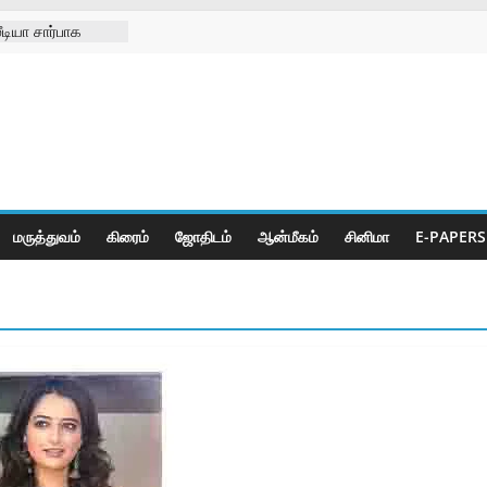
டியா சார்பாக
09-08-2026
சங்க
கு செயற்கை கால்
ுனிஸ்வரன்
ா
மருத்துவம்
கிரைம்
ஜோ‌திட‌ம்
ஆன்மீகம்
சினிமா
E-PAPERS