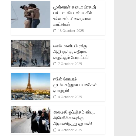
முன்னாள் கனடா பிரதமர்
பாப் பாடகியுடன் படகில்
உல்லாசம்..? வைரலான
காட்சிகள்!
13 October 2025
டீசல் மானியம் ரத்து:
அதிபருக்கு எதிராக
வலுக்கும் போராட்டம்!
7 October 2025
ஈபிள் கோபுரம்
மூடல்..சுற்றுலா பயணிகள்
ஏமாற்றம்!
4 October 2025
அமைதி ஒப்பந்தம் ஏற்பு..
அமெரிக்காவுக்கு
அடிபணிந்தது ஹமாஸ்!
4 October 2025