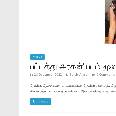
சினிமா
பட்டத்து அரசன்’ படம் மூ
28 December 2022
Seidhi Alasal
0 Comments
ஆஷிகா ஆசைகன்னட நடிகையான ஆஷிகா ரங்கநாத், அதர்வா நட
சித்தார்த்துடன் நடித்து வருகிறார். அவர் கூறியதாவது: க
Read more