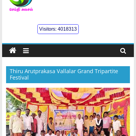
செய்திஅலசல்
l
Visitors:
4018313
Seidhialasal
Tamil
Online
NewsPaper
Thiru Arutprakasa Vallalar Grand Tripartite
Festival