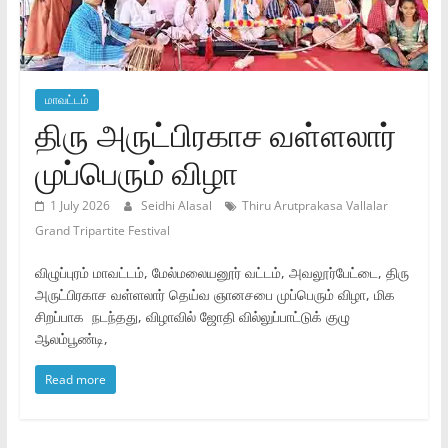
மாவட்டம்
திரு அருட்பிரகாச வள்ளலார்
முப்பெரும் விழா
1 July 2026
Seidhi Alasal
Thiru Arutprakasa Vallalar
Grand Tripartite Festival
விழுப்புரம் மாவட்டம், மேல்மலையனூர் வட்டம், அவலூர்பேட்டை, திரு
அருட்பிரகாச வள்ளலார் தெய்வ ஞானசபை முப்பெரும் விழா, மிக
சிறப்பாக நடந்தது, விழாவில் ஜோதி வில்லுப்பாட்டுக் குழு
ஆலம்பூண்டி,
Read more