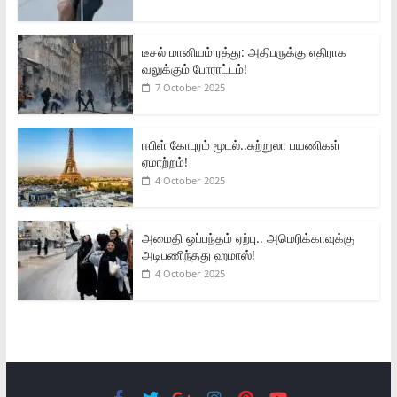
டீசல் மானியம் ரத்து: அதிபருக்கு எதிராக
வலுக்கும் போராட்டம்!
7 October 2025
ஈபிள் கோபுரம் மூடல்..சுற்றுலா பயணிகள்
ஏமாற்றம்!
4 October 2025
அமைதி ஒப்பந்தம் ஏற்பு.. அமெரிக்காவுக்கு
அடிபணிந்தது ஹமாஸ்!
4 October 2025