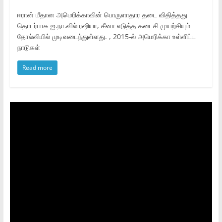
ஈரான் மீதான அமெரிக்காவின் பொருளாதார தடை விதித்தது
தொடர்பாக ஐ.நா.வில் ரஷியா, சீனா எடுத்த கடைசி முயற்சியும்
தோல்வியில் முடிவடைந்துள்ளது. , 2015-ல் அமெரிக்கா உள்ளிட்ட
நாடுகள்
Read more