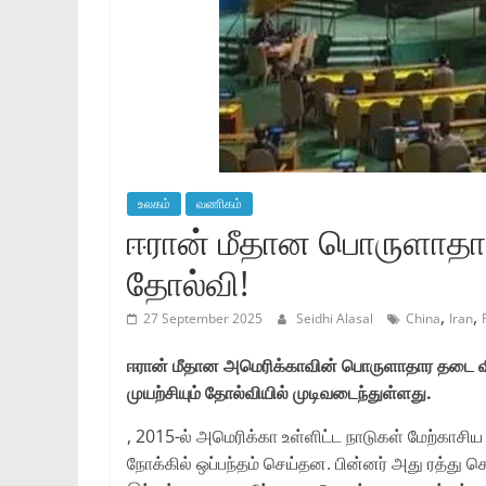
உலகம்
வணிகம்
ஈரான் மீதான பொருளாதார
தோல்வி!
,
,
27 September 2025
Seidhi Alasal
China
Iran
ஈரான் மீதான அமெரிக்காவின் பொருளாதார தடை வி
முயற்சியும் தோல்வியில் முடிவடைந்துள்ளது.
, 2015-ல் அமெரிக்கா உள்ளிட்ட நாடுகள் மேற்காச
நோக்கில் ஒப்பந்தம் செய்தன. பின்னர் அது ரத்து ச