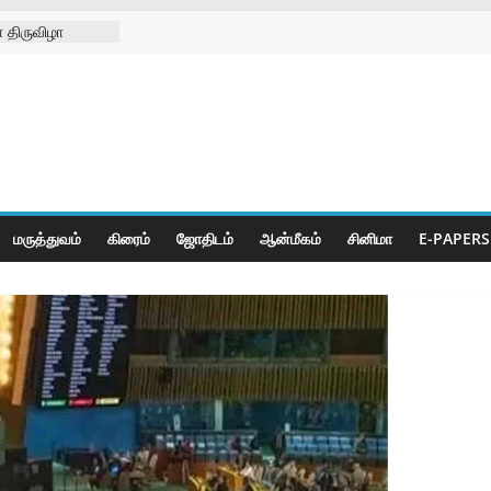
 திருவிழா
்ற
்கள் நல
ிலில்
றித்து
ெட் போட்டிகள்
மருத்துவம்
கிரைம்
ஜோ‌திட‌ம்
ஆன்மீகம்
சினிமா
E-PAPERS