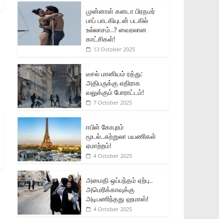
முன்னாள் கனடா பிரதமர்
பாப் பாடகியுடன் படகில்
உல்லாசம்..? வைரலான
காட்சிகள்!
13 October 2025
டீசல் மானியம் ரத்து:
அதிபருக்கு எதிராக
வலுக்கும் போராட்டம்!
7 October 2025
ஈபிள் கோபுரம்
மூடல்..சுற்றுலா பயணிகள்
ஏமாற்றம்!
4 October 2025
அமைதி ஒப்பந்தம் ஏற்பு..
அமெரிக்காவுக்கு
அடிபணிந்தது ஹமாஸ்!
4 October 2025