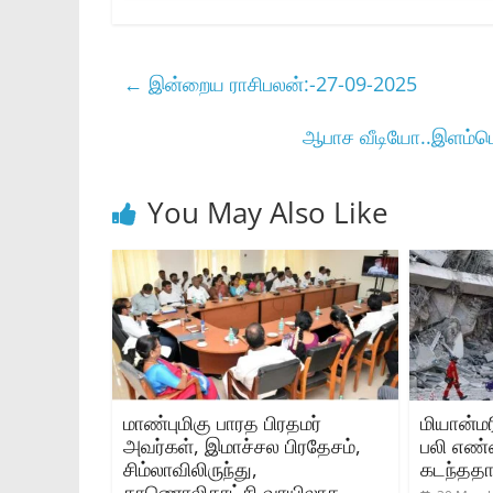
←
இன்றைய ராசிபலன்:-27-09-2025
ஆபாச வீடியோ..இளம்பெ
You May Also Like
மாண்புமிகு பாரத பிரதமர்
மியான்ம
அவர்கள், இமாச்சல பிரதேசம்,
பலி எண
சிம்லாவிலிருந்து,
கடந்ததால
காணொலிகாட்சி வாயிலாக,