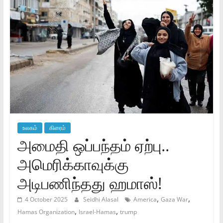
உலகம்
கிரைம்
அமைதி ஒப்பந்தம் ஏற்பு..
அமெரிக்காவுக்கு
அடிபணிந்தது ஹமாஸ்!
,
,
4 October 2025
Seidhi Alasal
America
Gaza War
,
,
Hamas Organization
Israel-Hamas
trump