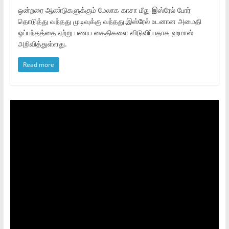
ஒன்றரை ஆண்டுகளுக்கும் மேலாக காசா மீது இஸ்ரேல் போர்
தொடுத்து வந்தது முடிவுக்கு வந்தது.இஸ்ரேல் உடனான அமைதி
ஒப்பந்தத்தை ஏற்று பணய கைதிகளை விடுவிப்பதாக ஹமாஸ்
அறிவித்துள்ளது.
Read more