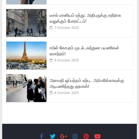
டீசல் மானியம் ரத்து: அதிபருக்கு எதிராக
வலுக்கும் போராட்டம்!
7 October 2025
ஈபிள் கோபுரம் மூடல்..சுற்றுலா பயணிகள்
ஏமாற்றம்!
4 October 2025
அமைதி ஒப்பந்தம் ஏற்பு.. அமெரிக்காவுக்கு
அடிபணிந்தது ஹமாஸ்!
4 October 2025