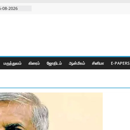
6-08-2026
ிரடி பேட்டிஒரு
றவாளி, சார்பு
ுட்பத்துடன்
தியில்
மருத்துவம்
கிரைம்
ஜோ‌திட‌ம்
ஆன்மீகம்
சினிமா
E-PAPERS