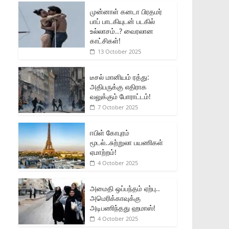
முன்னாள் கனடா பிரதமர்
பாப் பாடகியுடன் படகில்
உல்லாசம்..? வைரலான
காட்சிகள்!
13 October 2025
டீசல் மானியம் ரத்து:
அதிபருக்கு எதிராக
வலுக்கும் போராட்டம்!
7 October 2025
ஈபிள் கோபுரம்
மூடல்..சுற்றுலா பயணிகள்
ஏமாற்றம்!
4 October 2025
அமைதி ஒப்பந்தம் ஏற்பு..
அமெரிக்காவுக்கு
அடிபணிந்தது ஹமாஸ்!
4 October 2025