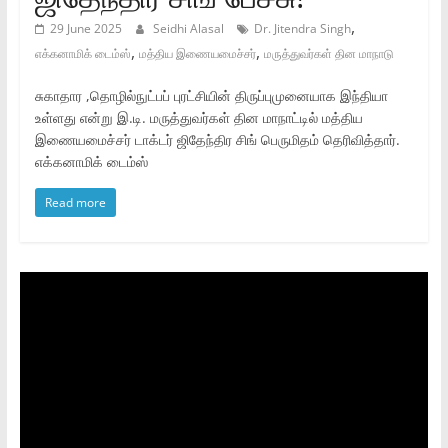
,
29 June 2025
Seidhi Alasal
Dr. Jitendra Singh
,
,
எக்கனாமிக் டைம்ஸ்
மத்திய இணையமைச்சர்
மருத்துவர்கள் தின மாநாடு
சுகாதார ,தொழில்நுட்பப் புரட்சியின் திருப்புமுனையாக இந்தியா
உள்ளது என்று இ.டி. மருத்துவர்கள் தின மாநாட்டில் மத்திய
இணையமைச்சர் டாக்டர் ஜிதேந்திர சிங் பெருமிதம் தெரிவித்தார்.
எக்கனாமிக் டைம்ஸ்
Read more