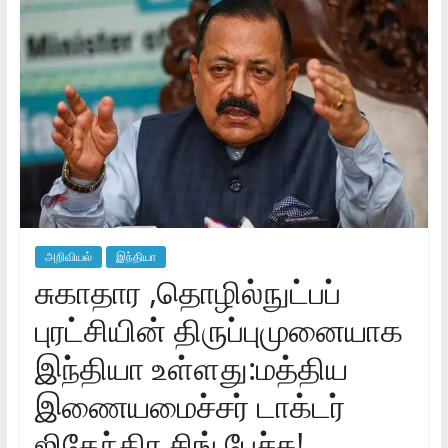
அறிவியல்
இந்தியா
சுகாதார ,தொழில்நுட்பப்
புரட்சியின் திருப்புமுனையாக
இந்தியா உள்ளது:மத்திய
இணையமைச்சர் டாக்டர்
ஜிதேந்திர சிங் பேச்சு!