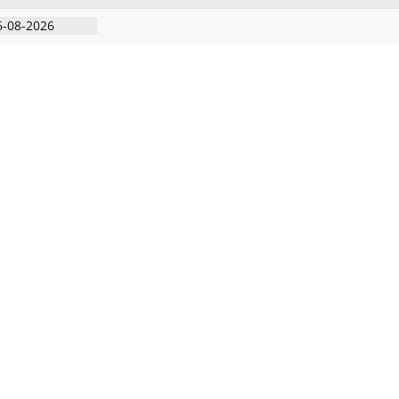
6-08-2026
ிரடி பேட்டிஒரு
றவாளி, சார்பு
ுட்பத்துடன்
தியில்