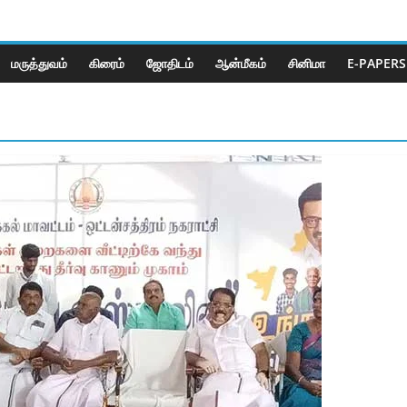
மருத்துவம்
கிரைம்
ஜோ‌திட‌ம்
ஆன்மீகம்
சினிமா
E-PAPERS