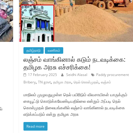
தமிழ்நாடு
வணிகம்
லஞ்சம் வாங்கினால் கடும் நடவடிக்கை:
தமிழக அரசு எச்சரிக்கை!
17 February 2025
Seidhi Alasal
Paddy procurement
,
,
,
,
Bribery
TN govt
தமிழக அரசு
நெல் கொள்முதல்
லஞ்சம்
மாநிலம் முழுவதுமுள்ள நெல் பயிரிடும் விவசாயிகள் யாருக்கும்
கையூட்டு கொடுக்கவேண்டியதில்லை என்றும் அப்படி நெல்
கொள்முதல் நிலையங்களில் லஞ்சம் வாங்கினால் நடவடிக்கை
ல்
எடுக்கப்படும் என்று தமிழக அரசு
Read more