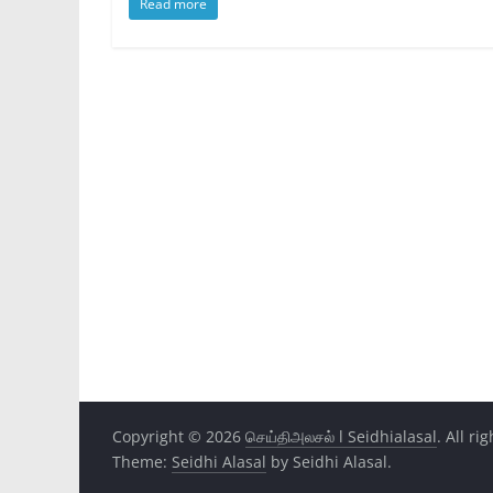
Read more
Copyright © 2026
செய்திஅலசல் l Seidhialasal
. All ri
Theme:
Seidhi Alasal
by Seidhi Alasal.