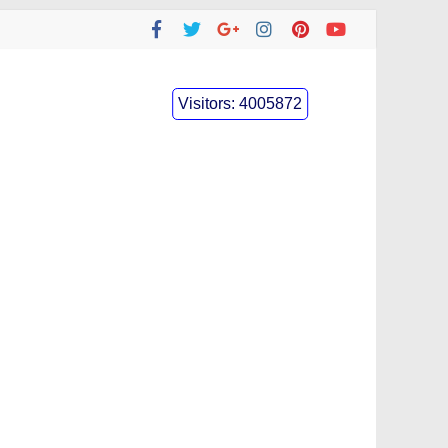
Visitors:
4005872