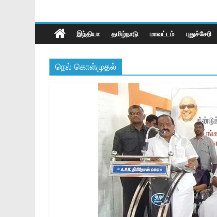
இந்தியா
தமிழ்நாடு
மாவட்டம்
புதுச்சேரி
நெல் கொள்முதல்