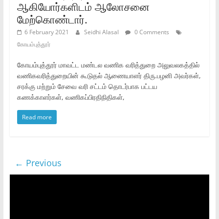
ஆகியோர்களிடம் ஆலோசனை
மேற்கொண்டார்.
6 February 2021
Seidhi Alasal
0 Comments
கோயம்புத்தூர்
கோயம்புத்தூர் மாவட்ட மண்டல வணிக வரித்துறை அலுவலகத்தில்
வணிகவரித்துறையின் கூடுதல் ஆணையாளர் திரு.பழனி அவர்கள்,
சரக்கு மற்றும் சேவை வரி சட்டம் தொடர்பாக பட்டய
கணக்காளர்கள், வணிகப்பிரதிநிதிகள்,
Read more
← Previous