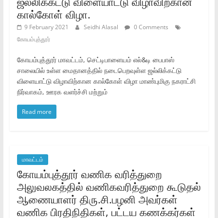
ஜல்லிக்கட்டு விளையாட்டு விழாவிற்கான
கால்கோள்‌ விழா.
9 February 2021
Seidhi Alasal
0 Comments
கோயம்புத்தூர்
கோயம்புத்தூர்‌ மாவட்டம்‌, செட்டிபாளையம்‌ எல்‌&டி பைபாஸ்‌
சாலையில்‌ உள்ள மைதானத்தில்‌ நடைபெறவுள்ள ஜல்லிக்கட்டு
விளையாட்டு விழாவிற்கான கால்கோள்‌ விழா மாண்புமிகு நகராட்சி
நிர்வாகம்‌, ஊரக வளர்ச்சி மற்றும்‌
Read more
மாவட்டம்
கோயம்புத்தூர் வணிக வரித்துறை
அலுவலகத்தில் வணிகவரித்துறை கூடுதல்
ஆணையாளர் திரு.சி.பழனி அவர்கள்
வணிக பிரதிநிதிகள், பட்டய கணக்கர்கள்