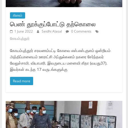
கிரைம்
பெண் தூக்குப்போட்டு தற்கொலை
1 June 2022
Seidhi Alasal
0 Comments
கோயம்புத்தூர்
கோயம்புத்தூர் சரவணம்பட்டி கோவை எஸ்.எஸ்.குளம் ஒன்றியம்
அத்திப்பாளையம் ஊராட்சி அப்துல்கலாம் நகரை சேர்ந்தவர்
வேலுச்சாமி. வியாபாரி. இவருடைய மனைவி கீதா (வயது37).
இவர்கள் கடந்த 17 வருடங்களுக்கு
Read more