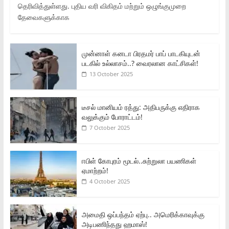
தெரிவித்துள்ளது. புதிய வரி விகிதம் மற்றும் ஒழுங்குமுறை
தேவைகளுக்காக
முன்னாள் கனடா பிரதமர் பாப் பாடகியுடன்
படகில் உல்லாசம்..? வைரலான காட்சிகள்!
13 October 2025
டீசல் மானியம் ரத்து: அதிபருக்கு எதிராக
வலுக்கும் போராட்டம்!
7 October 2025
ஈபிள் கோபுரம் மூடல்..சுற்றுலா பயணிகள்
ஏமாற்றம்!
4 October 2025
அமைதி ஒப்பந்தம் ஏற்பு.. அமெரிக்காவுக்கு
அடிபணிந்தது ஹமாஸ்!