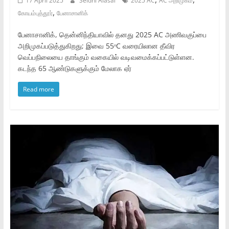
17 April 2025
Seidhi Alasal
2025 AC
AC அறிமுகம்
,
கோயம்புத்தூர்
பேனாசானிக்
பேனாசானிக், தென்னிந்தியாவில் தனது 2025 AC அணிவகுப்பை
அறிமுகப்படுத்துகிறது; இவை 55ᵒC வரையிலான தீவிர
வெப்பநிலையை தாங்கும் வகையில் வடிவமைக்கப்பட்டுள்ளன.
கடந்த 65 ஆண்டுகளுக்கும் மேலாக ஏர்
Read more