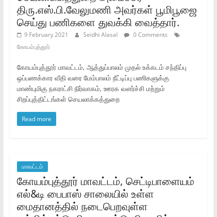
திரு.எஸ்‌.பி.வேலுமணி அவர்கள்‌ பூமிபூஜை
செய்து பணிகளை துவக்கி வைத்தார்‌.
9 February 2021
Seidhi Alasal
0 Comments
கோயம்புத்தூர்
கோயம்புத்தூர்‌ மாவட்டம்‌, ஆத்துப்பாலம்‌ முதல்‌ உக்கடம்‌ சந்திப்பு
ஒப்பணக்கார வீதி வரை மேம்பாலம்‌ நீட்டிப்பு பணிகளுக்கு
மாண்புமிகு நகராட்சி நிர்வாகம்‌, ஊரக வளர்ச்சி மற்றும்‌
சிறப்புத்திட்டங்கள்‌ செயலாக்கத்துறை
Read more
மாவட்டம்
கோயம்புத்தூர்‌ மாவட்டம்‌, செட்டிபாளையம்‌
எல்‌&டி பைபாஸ்‌ சாலையில்‌ உள்ள
மைதானத்தில்‌ நடைபெறவுள்ள