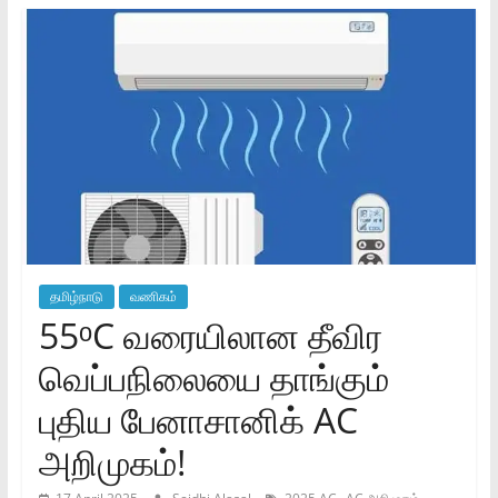
தமிழ்நாடு
வணிகம்
55ᵒC வரையிலான தீவிர
வெப்பநிலையை தாங்கும்
புதிய பேனாசானிக் AC
அறிமுகம்!
,
,