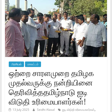
அரசியல்
மாவட்டம்
ஒற்றை சாரளமுறை தமிழக
முதல்வருக்கு நன்றியினை
தெரிவித்ததமிழ்நாடு ஐடி
விடுதி உரிமையாளர்கள்!
,
13 July 2025
Seidhi Alasal
ஐடி விடுதி உரிமையாளர்கள்