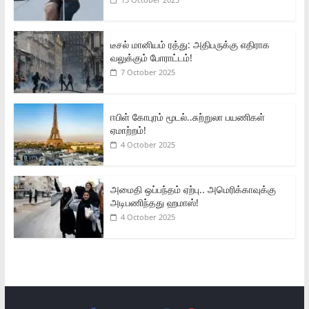
டீசல் மானியம் ரத்து: அதிபருக்கு எதிராக
வலுக்கும் போராட்டம்!
7 October 2025
ஈபிள் கோபுரம் மூடல்..சுற்றுலா பயணிகள்
ஏமாற்றம்!
4 October 2025
அமைதி ஒப்பந்தம் ஏற்பு.. அமெரிக்காவுக்கு
அடிபணிந்தது ஹமாஸ்!
4 October 2025