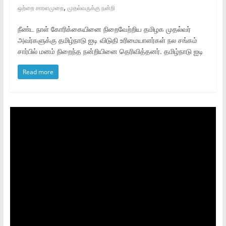
,
ஒற்றை சாரளமுறை
முதல்வருக்கு நன்றி
நீண்ட நாள் கோரிக்கையினை நிறைவேற்றிய தமிழக முதல்வர்
அவர்களுக்கு தமிழ்நாடு ஐடி விடுதி உரிமையாளர்கள் நல சங்கம்
சார்பில் மனம் நிறைந்த நன்றியினை தெரிவித்தனர். தமிழ்நாடு ஐடி
Read more