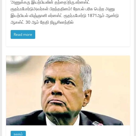
‘அணுக்கரு இயற்பியலின் தந்தை’திரு.எர்னஸ்ட்
ரூதர்ஃபோர்டுஅவர்கள் பிறந்ததினம்! நோபல் பரிசு பெற்ற அணு
இயற்பியல் விஞ்ஞானி எர்னஸ்ட் ரூதர்ஃபோர்டு 1871ஆம் ஆண்டு
ஆகஸ்ட் 30 ஆம் தேதி நியூசிலாந்தில்
Read more
உலகம்