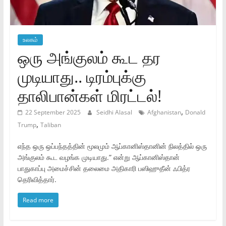
உலகம்
ஒரு அங்குலம் கூட தர
முடியாது.. டிரம்புக்கு
தாலிபான்கள் மிரட்டல்!
,
22 September 2025
Seidhi Alasal
Afghanistan
Donald
,
Trump
Taliban
எந்த ஒரு ஒப்பந்தத்தின் மூலமும் ஆப்கானிஸ்தானின் நிலத்தில் ஒரு
அங்குலம் கூட வழங்க முடியாது.” என்று ஆப்கானிஸ்தான்
பாதுகாப்பு அமைச்சின் தலைமை அதிகாரி பஸிஹுதீன் ஃபித்ர
தெரிவித்தார்.
Read more