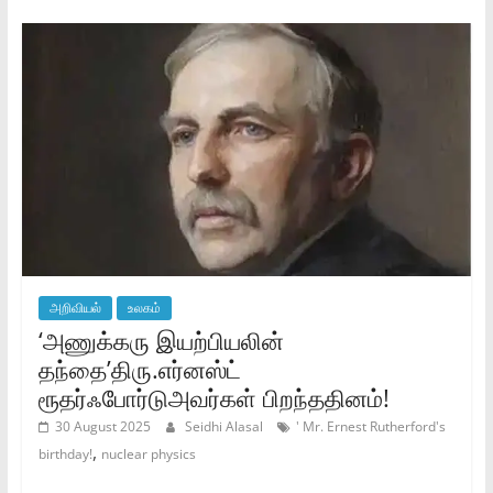
அறிவியல்
உலகம்
‘அணுக்கரு இயற்பியலின்
தந்தை’திரு.எர்னஸ்ட்
ரூதர்ஃபோர்டுஅவர்கள் பிறந்ததினம்!
30 August 2025
Seidhi Alasal
' Mr. Ernest Rutherford's
,
birthday!
nuclear physics