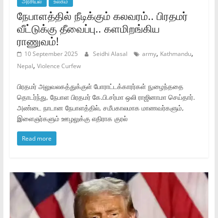
அரசியல்
உலகம்
நேபாளத்தில் நீடிக்கும் கலவரம்.. பிரதமர்
வீட்டுக்கு தீவைப்பு.. களமிறங்கிய
ராணுவம்!
,
,
10 September 2025
Seidhi Alasal
army
Kathmandu
,
Nepal
Violence Curfew
பிரதமர் அலுவலகத்துக்குள் போராட்டக்காரர்கள் நுழைந்ததை
தொடர்ந்து, நேபாள பிரதமர் கே.பி.சர்மா ஒலி ராஜினாமா செய்தார்.
அண்டை நாடான நேபாளத்தில், சமீபகாலமாக மாணவர்களும்,
இளைஞர்களும் ஊழலுக்கு எதிராக குரல்
Read more