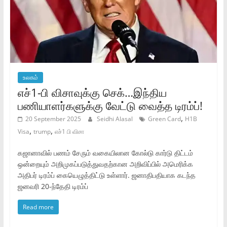
உலகம்
எச்1-பி விசாவுக்கு செக்…இந்திய
பணியாளர்களுக்கு வேட்டு வைத்த டிரம்ப்!
,
20 September 2025
Seidhi Alasal
Green Card
H1B
,
,
Visa
trump
எச்1 பி விசா
கஜானாவில் பணம் சேரும் வகையிலான கோல்டு கார்டு திட்டம்
ஒன்றையும் அறிமுகப்படுத்துவதற்கான அறிவிப்பில் அமெரிக்க
அதிபர் டிரம்ப் கையெழுத்திட்டு உள்ளார். ஜனாதிபதியாக கடந்த
ஜனவரி 20-ந்தேதி டிரம்ப்
Read more