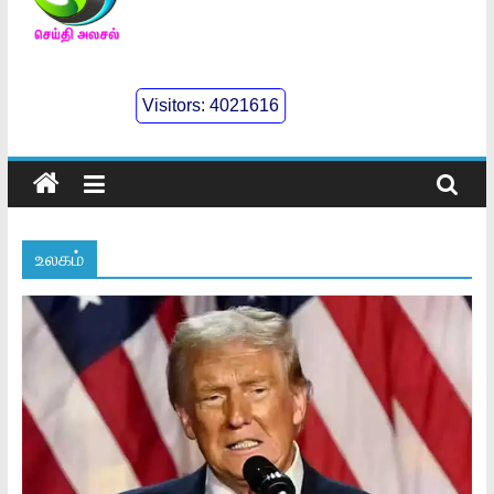
செய்திஅலசல்
l
Visitors:
4021616
Seidhialasal
Tamil
Online
NewsPaper
உலகம்