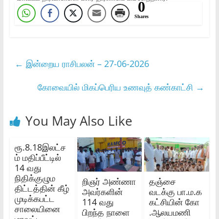
0
Shares
←
இன்றைய ராசிபலன் – 27-06-2026
கோவையில் மிகப்பெரிய உணவுத் கண்காட்சி
→
You May Also Like
ரூ.8.18இலட்ச
ம் மதிப்பீட்டில்
14 வது
நிதிக்குழும
றிஞர் அண்ணா
தஞ்சை
திட்டத்தின் கீழ்
அவர்களின்
வடக்கு பா.ம.க
முடிக்கபட்ட
114 வது
கட்சியின் கோ
சாலையினை
பிறந்த நாளை
.ஆலயமணி