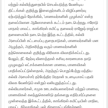
மற்றும் கல்வித்துறையில் செயல்படுத்த வேண்டிய
திட்டங்கள் குறித்து இளைஞர்களிடம் விழிப்புணர்வு
ஏற்படுத்தும் நோக்கில், ‘மாணவர்களின் முழக்கம்’ என்ற
தலைப்பிலான ஆலோசனைக் கூட்டம் நடைபெற்றது. ஈரோடு
மாநகர் மாவட்ட காங்கிரஸ் கமிட்டி தலைவர் ராஜேஷ் ராஜப்பா
தலைமையில் நடைபெற்ற இந்த கூட்டத்தில், கல்வி
அமைப்பின் கட்டமைப்பு குறைபாடுகள், மாணவர்களின் மன
அழுத்தம், அதிகரித்து வரும் மாணவர்களின்
தற்கொலைகள் குறித்து விரிவாக விவாதிக்கப்பட்டது.
மேலும், நீட் தேர்வு வினாத்தாள் கசிவு காரணமாக நாடு
முழுவதும் லட்சக்கணக்கான மாணவ, மாணவிகள்
பாதிக்கப்பட்டுள்ளதால், அதற்குப் பொறுப்பேற்று மத்திய
கல்வி அமைச்சர் தர்மேந்திர பிரதான் உடனடியாகப் பதவி
விலக வேண்டும் என்றும் வலியுறுத்தப்பட்டது.
கல்வியாளர்கள், சமூக ஊடகவியலாளர்கள் மற்றும் மாணவ,
மாணவிகள் கலந்துகொண்டு தங்களது எதிர்பார்ப்புகளை
முன்வைத்த இக்கூட்டத்தில், காங்கிரஸ் கமிட்டியின் மாநில,
மாவட்ட நிர்வாகிகள் பலர் திரளாகப் பங்கேற்றனர்.