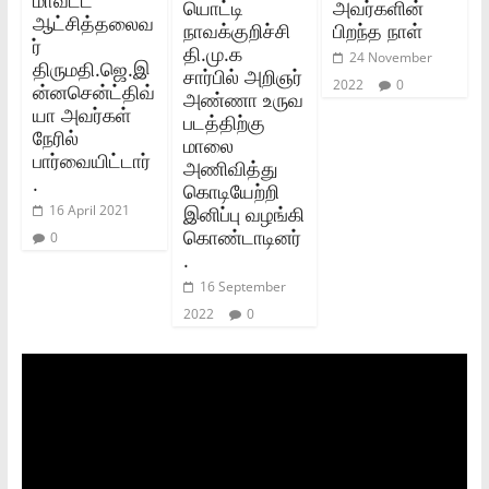
மாவட்ட
யொட்டி
அவர்களின்
ஆட்சித்தலைவ
நாவக்குறிச்சி
பிறந்த நாள்
ர்
தி.மு.க
24 November
திருமதி.ஜெ.இ
சார்பில் அறிஞர்
2022
0
ன்னசென்ட்திவ்
அண்ணா உருவ
யா அவர்கள்
படத்திற்கு
நேரில்
மாலை
பார்வையிட்டார்
அணிவித்து
.
கொடியேற்றி
இனிப்பு வழங்கி
16 April 2021
கொண்டாடினர்
0
.
16 September
2022
0