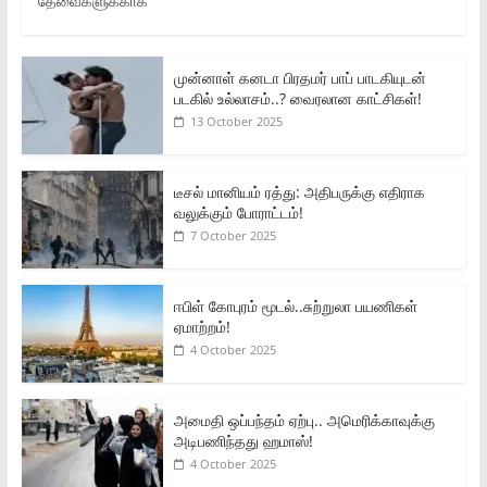
தேவைகளுக்காக
முன்னாள் கனடா பிரதமர் பாப் பாடகியுடன்
படகில் உல்லாசம்..? வைரலான காட்சிகள்!
13 October 2025
டீசல் மானியம் ரத்து: அதிபருக்கு எதிராக
வலுக்கும் போராட்டம்!
7 October 2025
ஈபிள் கோபுரம் மூடல்..சுற்றுலா பயணிகள்
ஏமாற்றம்!
4 October 2025
அமைதி ஒப்பந்தம் ஏற்பு.. அமெரிக்காவுக்கு
அடிபணிந்தது ஹமாஸ்!
4 October 2025