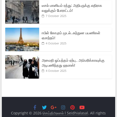
டீசல் மானியம் ரத்து: அதிபருக்கு எதிராக
வலுக்கும் போராட்டம்!
7 October 2025
ஈபிள் கோபுரம் மூடல்..சுற்றுலா பயணிகள்
ஏமாற்றம்!
4 October 2025
அமைதி ஒப்பந்தம் ஏற்பு.. அமெரிக்காவுக்கு
அடிபணிந்தது ஹமாஸ்!
4 October 2025
Copyright © 2026
செய்திஅலசல் l Seidhialasal
. All rights