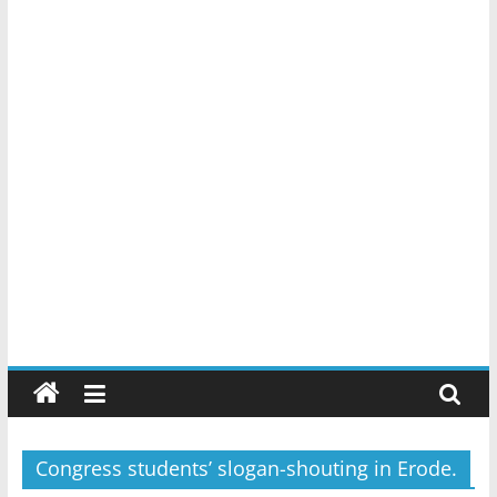
Congress students’ slogan-shouting in Erode.