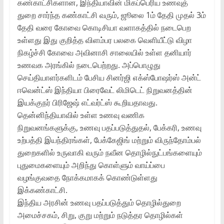
கண்காட்சிகளான, இந்தியாவின் மிகப்பெரிய உணவுத்
துறை சார்ந்த கண்காட்சி வரும், ஜூலை 1ம் தேதி முதல் 3ம்
தேதி வரை கோவை கொடிசியா வளாகத்தில் நடைபெற
உள்ளது இது குறித்த விளம்பர பலகை வெளியீட்டு விழா
நிகழ்ச்சி கோவை அவினாசி சாலையில் உள்ள தனியார்
உணவக அரங்கில் நடைபெற்றது. அப்பொழுது
செய்தியாளர்களிடம் பேசிய சினர்ஜி எக்ஸ்போஷர்ஸ் அன்ட்
ஈவென்ட்ஸ் இந்தியா பிரைவேட் லிமிடெட் நிறுவனத்தின்
இயக்குநர் பிரிஜேஷ் எட்வர்ட்ஸ் கூறியதாவது.
தென்னிந்தியாவில் உள்ள உணவு வணிக
நிறுவனங்களுக்கு, உணவு பதப்படுத்துதல், பேக்கரி, உணவு
உற்பத்தி இயந்திரங்கள், பேக்கேஜிங் மற்றும் விருந்தோம்பல்
துறைகளில் உருவாகி வரும் நவீன தொழில்நுட்பங்களையும்
புதுமைகளையும் அறிந்து கொள்ளும் வாய்ப்பை
வழங்குவதை நோக்கமாகக் கொண்டுள்ளது
இக்கண்காட்சி.
இந்திய அரசின் உணவு பதப்படுத்தும் தொழில்துறை
அமைச்சகம், சிறு, குறு மற்றும் நடுத்தர தொழில்கள்