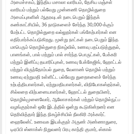
அமைச்சகம், இந்திய மசாலா வாரியம், தேசிய மஞ்சள்
வாரியம் மற்றும் பல்வேறு முன்னணி தொழில்துறை
அமைப்புகளின் ஆதரவுடன் நடைபெறும் இந்தக்
கண்காட்சியில், 36 நாடுகளைச் சேர்ந்த 30,000-க்கும்
மேற்பட்ட தொழில்துறை வல்லுநர்கள் பங்கேற்பார்கள் என
எதிர்பார்க்கப்படுகிறது. மூன்று நாட்கள் நடைபெறும் இந்த
மாபெரும் தொழில்துறை நிகழ்வில், உணவு பதப்படுத்துதல்,
பானங்கள், பால் மற்றும் பால் சார்ந்த பொருட்கள், பேக்கரி
மற்றும் இனிப்பு தயாரிப்புகள், உணவு பேக்கேஜிங், ஹோட்டல்
மற்றும் விருந்தோம்பல் துறை, வேளாண் தொழில் மற்றும்
உணவு ஏற்றுமதி உள்ளிட்ட பல்வேறு துறைகளைச் சேர்ந்த
உற்பத்தியாளர்கள், ஏற்றுமதியாளர்கள், விநியோகஸ்தர்கள்,
சில்லறை விற்பனையாளர்கள், ஹோட்டல் துறையினர்,
தொழில்முனைவோர், ஆலோசகர்கள் மற்றும் தொழில்நுட்ப
வழங்குநர்கள் ஒரே இடத்தில் ஒன்று கூடுகின்றனர் என
தெரிவித்தார் இந்த நிகழ்ச்சியில் நீலகிரி அக்கார்ட்
ஹைலேன்ட் உணவக இயக்குநா் அருண் அண்ணாதுரை,
டிஏபிபி ஸ்னாக்ஸ் நிறுவனர் பிரபு காந்தி குமார், ஸ்கால்