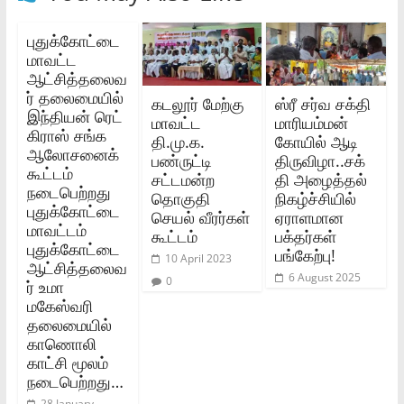
புதுக்கோட்டை
மாவட்ட
ஆட்சித்தலைவ
ர் தலைமையில்
கடலூர் மேற்கு
ஸ்ரீ சர்வ சக்தி
இந்தியன் ரெட்
மாவட்ட
மாரியம்மன்
கிராஸ் சங்க
தி.மு.க.
கோயில் ஆடி
ஆலோசனைக்
பண்ருட்டி
திருவிழா..சக்
கூட்டம்
சட்டமன்ற
தி அழைத்தல்
நடைபெற்றது
தொகுதி
நிகழ்ச்சியில்
புதுக்கோட்டை
செயல் வீரர்கள்
ஏராளமான
மாவட்டம்
கூட்டம்
பக்தர்கள்
புதுக்கோட்டை
பங்கேற்பு!
10 April 2023
ஆட்சித்தலைவ
6 August 2025
0
ர் உமா
மகேஸ்வரி
தலைமையில்
காணொலி
காட்சி மூலம்
நடைபெற்றது…
28 January