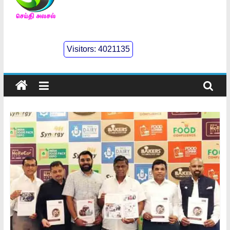
செய்திஅலசல்
l
Visitors:
4021135
Seidhialasal
Tamil
Online
NewsPaper