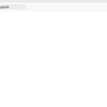
தியில்
7-08-2026
ிரடி பேட்டிஒரு
றவாளி, சார்பு
ுட்பத்துடன்