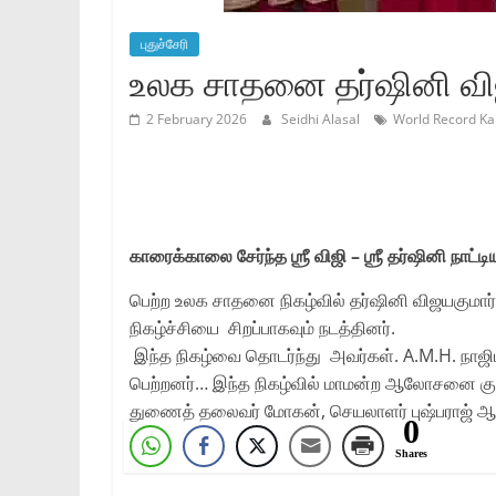
புதுச்சேரி
உலக சாதனை தர்ஷினி விஜய
2 February 2026
Seidhi Alasal
World Record Ka
காரைக்காலை சேர்ந்த ஶ்ரீ விஜி – ஶ்ரீ தர்ஷினி நாட
பெற்ற உலக சாதனை நிகழ்வில் தர்ஷினி விஜயகுமார்
நிகழ்ச்சியை சிறப்பாகவும் நடத்தினர்.
இந்த நிகழ்வை தொடர்ந்து அவர்கள். A.M.H. நாஜ
பெற்றனர்… இந்த நிகழ்வில் மாமன்ற ஆலோசனை குழ
துணைத் தலைவர் மோகன், செயலாளர் புஷ்பராஜ் ஆகி
0
Shares