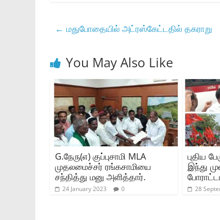
←
மதுபோதையில் அட்ரஸ்கேட்டதில் தகராறு
You May Also Like
G.நேரு(எ) குப்புசாமி MLA
புதிய பே
முதலமைச்சர் ரங்கசாமியை
இந்து மு
சந்தித்து மனு அளித்தார்.
போராட்ட
24 January 2023
0
28 Sept