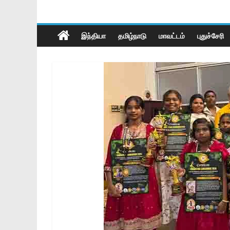
இந்தியா
தமிழ்நாடு
மாவட்டம்
புதுச்சேரி