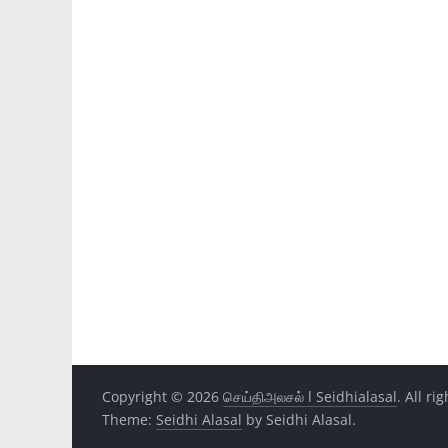
Copyright © 2026
செய்திஅலசல் l Seidhialasal
. All ri
Theme:
Seidhi Alasal
by Seidhi Alasal.