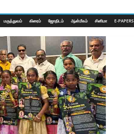
மருத்துவம்
கிரைம்
ஜோ‌திட‌ம்
ஆன்மீகம்
சினிமா
E-PAPERS