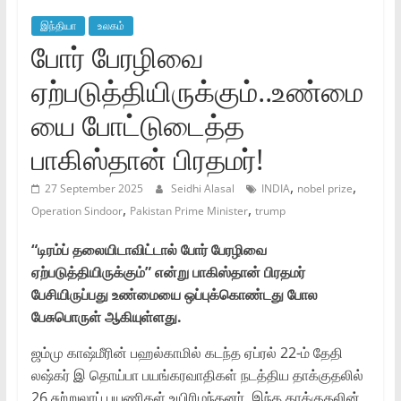
இந்தியா
உலகம்
போர் பேரழிவை
ஏற்படுத்தியிருக்கும்..உண்மை
யை போட்டுடைத்த
பாகிஸ்தான் பிரதமர்!
,
,
27 September 2025
Seidhi Alasal
INDIA
nobel prize
,
,
Operation Sindoor
Pakistan Prime Minister
trump
“டிரம்ப் தலையிடாவிட்டால் போர் பேரழிவை
ஏற்படுத்தியிருக்கும்” என்று பாகிஸ்தான் பிரதமர்
பேசியிருப்பது உண்மையை ஒப்புக்கொண்டது போல
பேசுபொருள் ஆகியுள்ளது.
ஜம்மு காஷ்மீரின் பஹல்காமில் கடந்த ஏப்ரல் 22-ம் தேதி
லஷ்கர் இ தொய்பா பயங்கரவாதிகள் நடத்திய தாக்குதலில்
26 சுற்றுலாப் பயணிகள் உயிரிழந்தனர். இந்த தாக்குதலின்