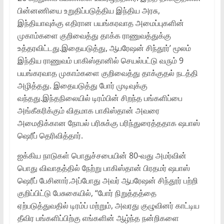
பின்னணியை உறுதிப்படுத்திய இந்திய அரசு,
இந்தியாவுக்கு எதிரான பயங்கரவாத அமைப்புகளின்
முகாம்களை குறிவைத்து தாக்க ராணுவத்துக்கு
உத்தரவிட்டது.இதையடுத்து, ஆபரேஷன் சிந்தூர்’ மூலம்
இந்திய ராணுவம் பாகிஸ்தானில் செயல்பட்டு வரும் 9
பயங்கரவாத முகாம்களை குறிவைத்து தாக்குதல் நடத்தி
அழித்தது. இதையடுத்து போர் முடிவுக்கு
வந்தது.இந்தநிலையில் டிரம்பின் சிறந்த பங்களிப்பை
அங்கீகரிக்கும் விதமாக பாகிஸ்தான் அவரை
அமைதிக்கான நோபல் பரிசுக்கு பரிந்துரைத்ததாக ஷபாஸ்
ஷெரீப் தெரிவித்தார்.
ஐக்கிய நாடுகள் பொதுச்சபையின் 80-வது அமர்வின்
பொது விவாதத்தில் நேற்று பாகிஸ்தான் பிரதமர் ஷபாஸ்
ஷெரீப் பேசினார்.அப்போது அவர் ஆபரேஷன் சிந்தூர் பற்றி
குறிப்பிட்டு பேசுகையில், “போர் நிறுத்தத்தை
ஏற்படுத்துவதில் டிரம்ப் மற்றும், அவரது குழுவினர் காட்டிய
தீவிர பங்களிப்பிற்கு எங்களின் ஆழ்ந்த நன்றிகளை