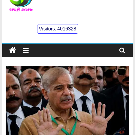
செய்திஅலசல்
l
Visitors:
4016328
Seidhialasal
Tamil
Online
NewsPaper