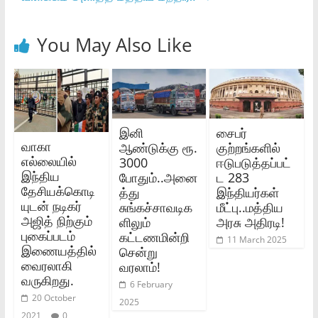
You May Also Like
இனி
சைபர்
வாகா
ஆண்டுக்கு ரூ.
குற்றங்களில்
எல்லையில்
3000
ஈடுபடுத்தப்பட்
இந்திய
போதும்..அனை
ட 283
தேசியக்கொடி
த்து
இந்தியர்கள்
யுடன் நடிகர்
சுங்கச்சாவடிக
மீட்பு..மத்திய
அஜித் நிற்கும்
ளிலும்
அரசு அதிரடி!
புகைப்படம்
கட்டணமின்றி
11 March 2025
இணையத்தில்
சென்று
வைரலாகி
வரலாம்!
வருகிறது.
6 February
20 October
2025
2021
0