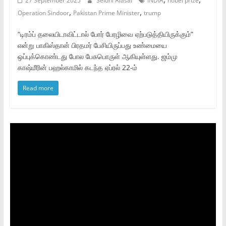
27 September 2025
Seidhi Alasal
INDIA
nobel prize
,
,
Operation Sindoor
Pakistan Prime Minister
trump
“டிரம்ப் தலையிடாவிட்டால் போர் பேரழிவை ஏற்படுத்தியிருக்கும்”
என்று பாகிஸ்தான் பிரதமர் பேசியிருப்பது உண்மையை
ஒப்புக்கொண்டது போல பேசுபொருள் ஆகியுள்ளது. ஜம்மு
காஷ்மீரின் பஹல்காமில் கடந்த ஏப்ரல் 22-ம்
Read more