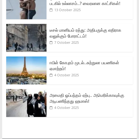
படகில் உல்லாசம்..? வைரலான காட்சிகள்!
13 October 2025
டீசல் மானியம் ரத்து: அதிபருக்கு எதிராக
வலுக்கும் போராட்டம்!
7 October 2025
ஈபிள் கோபுரம் மூடல்..சுற்றுலா பயணிகள்
ஏமாற்றம்!
4 October 2025
அமைதி ஒப்பந்தம் ஏற்பு.. அமெரிக்காவுக்கு
அடிபணிந்தது ஹமாஸ்!
4 October 2025