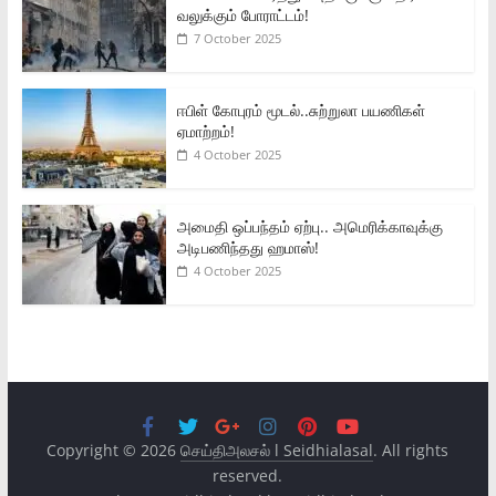
வலுக்கும் போராட்டம்!
7 October 2025
ஈபிள் கோபுரம் மூடல்..சுற்றுலா பயணிகள்
ஏமாற்றம்!
4 October 2025
அமைதி ஒப்பந்தம் ஏற்பு.. அமெரிக்காவுக்கு
அடிபணிந்தது ஹமாஸ்!
4 October 2025
Copyright © 2026
செய்திஅலசல் l Seidhialasal
. All rights
reserved.