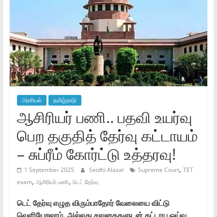
அரசியல்
தமிழ்நாடு
ஆசிரியர் பணி.. பதவி உயர்வு
பெற தகுதித் தேர்வு கட்டாயம்
– சுப்ரீம் கோர்ட்டு உத்தரவு!
,
1 September 2025
Seidhi Alasal
Supreme Court
TET
,
,
exam
ஆசிரியர் பணி
டெட் தேர்வு
டெட் தேர்வு எழுத விரும்பாதோர் வேலையை விட்டு
வெளியேறலாம். அல்லது சலுகைகளுடன் கட்டாய ஓய்வு