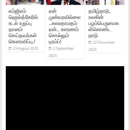
எம்ஜிஎம்
ஏன்
தமிழ்நாடு,
ஹெல்த்கேரில்
முன்வரவில்லை
உலகின்
உடல் உறுப்பு
..காலதாமதம்
பழம்பெருமைக
தானம்
ஏன்.. காரணம்
ள்கொண்ட
செய்தவர்கள்
சொல்லும்
நாடு
கௌரவிப்பு.!
டிரம்ப்!
22 December
23 August 2025
2 September
2025
2025