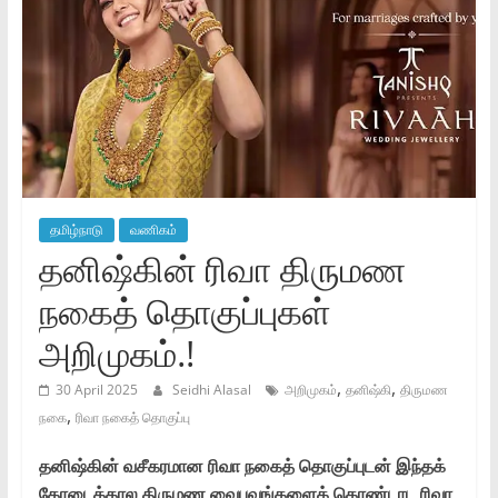
தமிழ்நாடு
வணிகம்
தனிஷ்கின் ரிவா திருமண
நகைத் தொகுப்புகள்
அறிமுகம்.!
,
,
30 April 2025
Seidhi Alasal
அறிமுகம்
தனிஷ்கி
திருமண
,
நகை
ரிவா நகைத் தொகுப்பு
தனிஷ்கின் வசீகரமான ரிவா நகைத் தொகுப்புடன் இந்தக்
கோடைக்கால திருமண வைபவங்களைக் கொண்டாட ரிவா,