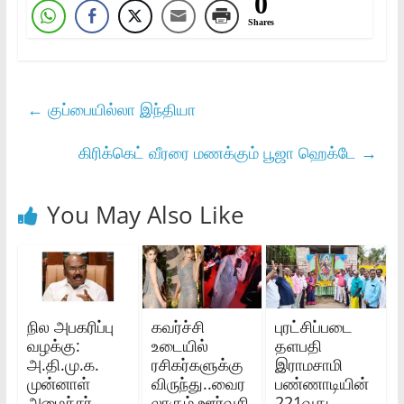
0
Shares
←
குப்பையில்லா இந்தியா
கிரிக்கெட் வீரரை மணக்கும் பூஜா ஹெக்டே
→
You May Also Like
நில அபகரிப்பு
கவர்ச்சி
புரட்சிப்படை
வழக்கு:
உடையில்
தளபதி
அ.தி.மு.க.
ரசிகர்களுக்கு
இராமசாமி
முன்னாள்
விருந்து..வைர
பண்ணாடியின்
அமைச்சர்
லாகும் ஊர்வசி
221வது