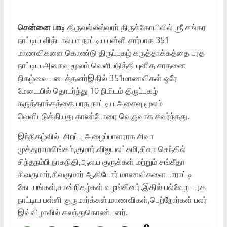
சென்னை பாடி
திருவல்லீஸ்வரா் திருக்கோயிலில் ஶ்ரீ சங்கர
நாட்டிய வித்யாலயா நாட்டிய பள்ளி சார்பாக 351
மாணவிகளை கொண்டு திருப்புகழ் கருத்தாக்கத்தை பரத
நாட்டிய அசைவு மூலம் வெளிபடுத்தி புனித சாதனை
நிகழ்வை படைத்தனர்இதில் 351மாணவிகள் ஒரே
மேடையில் தொடர்ந்து 10 நிமிடம் திருப்புகழ்
கருத்தாக்கத்தை பரத நாட்டிய அசைவு மூலம்
வெளிபடுத்தியது காண்போரை வெகுவாக கவர்ந்தது.
இந்நிகழ்வில் சிறப்பு அழைப்பாளராக சிவா
முத்துராமலிங்கம்,குமார்,வி
ஜயலட்சுமி,சிவா செந்தில்
சிந்தநம்பி நாகநிதி,ஆலய குருக்கள் மற்றும் சங்கீதா
சிவகுமார்,சிவகுமார் ஆகியோர் மாணவிகளை பாராட்டி
கேடயங்கள்,சான்றிதழ்கள் வழங்கினர்.இதில் பல்வேறு பரத
நாட்டிய பள்ளி குருமார்க்கள்,மாணவிகள்,பெற்றோ
ர்கள் பலர்
இவ்விழாவில் கலந்துகொண்டனர்.