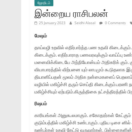
ஜோ‌திட‌ம்
இன்றைய ராசிபலன்
25 January 2023
Seidhi Alasal
0 Comments
மேஷம்
தாய்வழி உறவில் எதிர்பார்த்த பண உதவி கிடைக்கும்
கிடைக்கும். எதிர்பாராத பணவரவுக்கும் வாய்ப்பு
மனைவிக்கிடையே அந்நியோன்யம் அதிகரிக் கும். 
வியாபாரத்தில் விற்பனை யும் லாபமும் கூடுதலாக இ
தியானிப்பதன் மூலம் அதிக நன்மைகளைப் பெறலாம்.
வழியில் மகிழ்ச்சி தரும் செய்தி கிடைக்கும்.பரணி 
மகிழ்ச்சியும் ஏற்படும்.கிருத்திகை நட்சத்திரத்தில்
ரிஷபம்
காரியங்கள் அனுகூலமாகும். சகோதரர்கள் கேட்கும்
குடும்பத்தில் மகிழ்ச்சி உண்டாகும். புதிய டிசை னில
நண்பர்கள் உதவி கேட்டு வருவார்கள். பிள்ளைகளின்