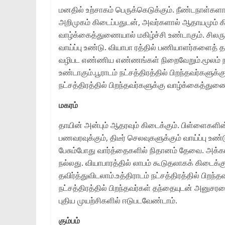
மனதில் உற்சாகம் பெருக்கெடுக்கும். நீண்டநாள்களாக
அறிமுகம் கிடைப்பதுடன், அவர்களால் ஆதாயமும் கிட
வாழ்க்கைத்துணையால் மகிழ்ச்சி உண்டாகும். சில
வாய்ப்பு உண்டு. வியாபா ரத்தில் பணியாளர்களைத்
வழிபட எண்ணிய எண்ணங்கள் நிறைவேறும்.மூலம் நட்ச
உண்டாகும்.பூராடம் நட்சத்திரத்தில் பிறந்தவர்களுக
நட்சத்திரத்தில் பிறந்தவர்களுக்கு வாழ்க்கைத்துணை
மகரம்
தாயின் அன்பும் ஆதரவும் கிடைக்கும். பிள்ளைகளின்
பணவரவுக்கும், திடீர் செலவுகளுக்கும் வாய்ப்பு உண்
பேசும்போது வார்த்தைகளில் நிதானம் தேவை. அக்
நல்லது. வியாபாரத்தில் லாபம் கூடுதலாகக் கிடை
தவிர்த்துவிடலாம்.உத்திராடம் நட்சத்திரத்தில் பிற
நட்சத்திரத்தில் பிறந்தவர்கள் தந்தையுடன் அனுசர
புதிய முயற்சிகளில் ஈடுபடவேண்டாம்.
கும்பம்