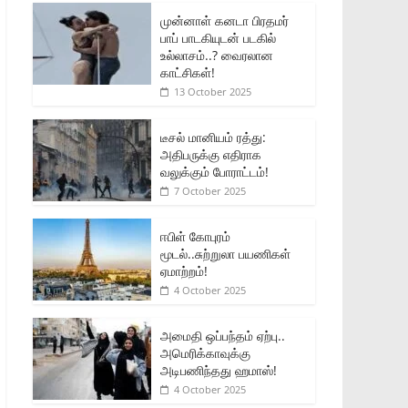
முன்னாள் கனடா பிரதமர்
பாப் பாடகியுடன் படகில்
உல்லாசம்..? வைரலான
காட்சிகள்!
13 October 2025
டீசல் மானியம் ரத்து:
அதிபருக்கு எதிராக
வலுக்கும் போராட்டம்!
7 October 2025
ஈபிள் கோபுரம்
மூடல்..சுற்றுலா பயணிகள்
ஏமாற்றம்!
4 October 2025
அமைதி ஒப்பந்தம் ஏற்பு..
அமெரிக்காவுக்கு
அடிபணிந்தது ஹமாஸ்!
4 October 2025