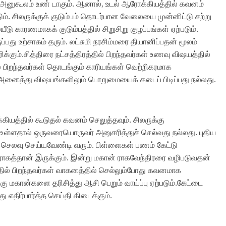
ல் அனுகூலம் உண் டாகும். ஆனால், உடல் ஆரோக்கியத்தில் கவனம்
். சிலருக்குக் குடும்பம் தொடர்பான வேலையை முன்னிட்டு சற்று
ு காரணமாகக் குடும்பத்தில் சிறுசிறு குழப்பங்கள் ஏற்படும்.
பது உற்சாகம் தரும். லட்சுமி நரசிம்மரை தியானிப்பதன் மூலம்
ிக்கும்.சித்திரை நட்சத்திரத்தில் பிறந்தவர்கள் உணவு விஷயத்தில்
ல் பிறந்தவர்கள் தொடங்கும் காரியங்கள் வெற்றிகரமாக
ள் அனைத்து விஷயங்களிலும் பொறுமையைக் கடைப் பிடிப்பது நல்லது.
கியத்தில் கூடுதல் கவனம் செலுத்தவும். சிலருக்கு
 உள்ளதால் ஒருவரையொருவர் அனுசரித்துச் செல்வது நல்லது. புதிய
க செலவு செய்யவேண்டி வரும். பிள்ளைகள் பணம் கேட்டு
சுமாராகத்தான் இருக்கும். இன்று மகான் ராகவேந்திரரை வழிபடுவதன்
தில் பிறந்தவர்கள் வாகனத்தில் செல்லும்போது கவனமாக
்கு மகான்களை தரிசித்து ஆசி பெறும் வாய்ப்பு ஏற்படும்.கேட்டை
து எதிர்பார்த்த செய்தி கிடைக்கும்.