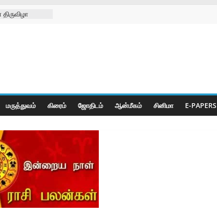
 திருவிழா
்ற
்கள் நல
ிலில்
றித்து
ெட் போட்டிகள்
மருத்துவம்
கிரைம்
ஜோ‌திட‌ம்
ஆன்மீகம்
சினிமா
E-PAPERS