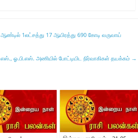
த ஆண்டில் 1லட்சத்து 17 ஆயிரத்து 690 கோடி வருவாய்
எஸ்., ஓ.பி.எஸ். அணியில் போட்டியிட நிர்வாகிகள் தயக்கம்
→