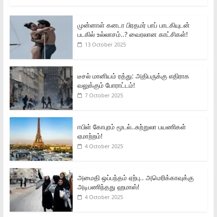
முன்னாள் கனடா பிரதமர் பாப் பாடகியுடன்
படகில் உல்லாசம்..? வைரலான காட்சிகள்!
13 October 2025
டீசல் மானியம் ரத்து: அதிபருக்கு எதிராக
வலுக்கும் போராட்டம்!
7 October 2025
ஈபிள் கோபுரம் மூடல்..சுற்றுலா பயணிகள்
ஏமாற்றம்!
4 October 2025
அமைதி ஒப்பந்தம் ஏற்பு.. அமெரிக்காவுக்கு
அடிபணிந்தது ஹமாஸ்!
4 October 2025