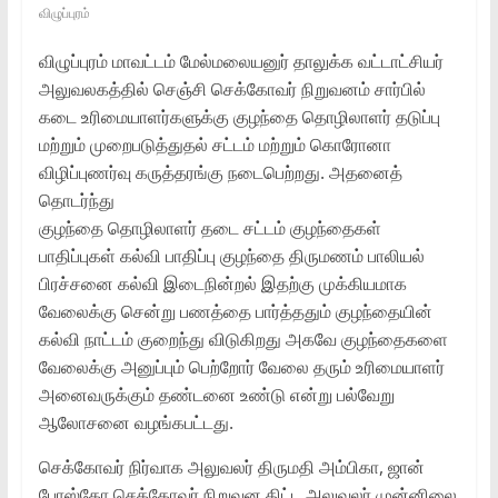
விழுப்புரம்
விழுப்புரம் மாவட்டம் மேல்மலையனுர் தாலுக்க வட்டாட்சியர்
அலுவலகத்தில் செஞ்சி செக்கோவர் நிறுவனம் சார்பில்
கடை உரிமையாளர்களுக்கு குழந்தை தொழிலாளர் தடுப்பு
மற்றும் முறைபடுத்துதல் சட்டம் மற்றும் கொரோனா
விழிப்புணர்வு கருத்தரங்கு நடைபெற்றது. அதனைத்
தொடர்ந்து
குழந்தை தொழிலாளர் தடை சட்டம் குழந்தைகள்
பாதிப்புகள் கல்வி பாதிப்பு குழந்தை திருமணம் பாலியல்
பிரச்சனை கல்வி இடைநின்றல் இதற்கு முக்கியமாக
வேலைக்கு சென்று பணத்தை பார்த்ததும் குழந்தையின்
கல்வி நாட்டம் குறைந்து விடுகிறது அகவே குழந்தைகளை
வேலைக்கு அனுப்பும் பெற்றோர் வேலை தரும் உரிமையாளர்
அனைவருக்கும் தண்டனை உண்டு என்று பல்வேறு
ஆலோசனை வழங்கபட்டது.
செக்கோவர் நிர்வாக அலுவலர் திருமதி அம்பிகா, ஜான்
போஸ்கோ செக்கோவர் நிறுவன திட்ட அலுவலர் முன்னிலை