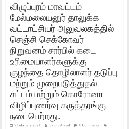
விழுப்புரம் மாவட்டம்
மேல்மலையனுர் தாலுக்க
வட்டாட்சியர் அலுவலகத்தில்
செஞ்சி செக்கோவர்
நிறுவனம் சார்பில் கடை
உரிமையாளர்களுக்கு
குழந்தை தொழிலாளர் தடுப்பு
மற்றும் முறைபடுத்துதல்
சட்டம் மற்றும் கொரோனா
விழிப்புணர்வு கருத்தரங்கு
நடைபெற்றது.
9 February 2021
Seidhi Alasal
0 Comments