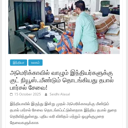
இந்தியா
உலகம்
அமெரிக்காவில் வாழும் இந்தியர்களுக்கு
குட் நியூஸ்..மீண்டும் தொடங்கியது தபால்
பார்சல் சேவை!
15 October 2025
Seidhi Alasal
இந்தியாவில் இருந்து இன்று முதல் அமெரிக்காவுக்கு மீண்டும்
தபால் பார்சல் சேவை தொடங்கப்பட்டுள்ளதாக இந்திய தபால் துறை
தெரிவித்துள்ளது. புதிய வரி விகிதம் மற்றும் ஒழுங்குமுறை
தேவைகளுக்காக