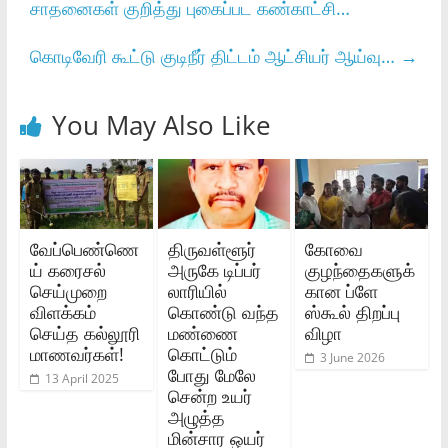
சாதனைகள் குறித்து புகைப்பட கண்காட்சி…
கொடிவேரி கூட்டு குடிநீர் திட்டம் ஆட்சியர் ஆய்வு…
→
You May Also Like
வேப்பெண்ணெ
திருவள்ளூர்
கோவை
ய் கரைசல்
அருகே டிப்பர்
குழந்தைகளுக்
செய்முறை
லாரியில்
கான ப்ளே
விளக்கம்
கொண்டு வந்த
ஸ்கூல் திறப்பு
செய்த கல்லூரி
மண்ணை
விழா
மாணவர்கள்!
கொட்டும்
3 June 2026
போது மேலே
13 April 2025
சென்ற உயர்
அழுத்த
மின்சார ஒயர்