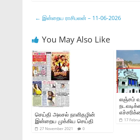
←
இன்றைய ராசிபலன் – 11-06-2026
You May Also Like
லஞ்சம் வ
நடவடிக்
எச்சரிக்
செய்தி அலசல் நாளிதழின்
17 Febru
இன்றைய முக்கிய செய்தி
27 November 2021
0