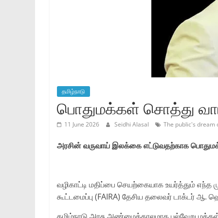
தமிழ்நாடு
பொதுமக்கள் சொத்து வா
11 June 2026
Seidhi Alasal
The public's dream 
அரசின் வருவாய் இலக்கை எட்டுவதற்காக பொதுமக
வழிகாட்டி மதிப்பை செயற்கையாக உயர்த்தும் எந்த 
கூட்டமைப்பு (FAIRA) தேசிய தலைவர் டாக்டர் ஆ. ஹ
தமிழ்நாடு அரசு அண்மைக்காலமாக பல்வேறு மக்கள் நலத