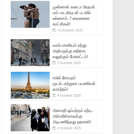
முன்னாள் கனடா பிரதமர்
பாப் பாடகியுடன் படகில்
உல்லாசம்..? வைரலான
காட்சிகள்!
13 October 2025
டீசல் மானியம் ரத்து:
அதிபருக்கு எதிராக
வலுக்கும் போராட்டம்!
7 October 2025
ஈபிள் கோபுரம்
மூடல்..சுற்றுலா பயணிகள்
ஏமாற்றம்!
4 October 2025
அமைதி ஒப்பந்தம் ஏற்பு..
அமெரிக்காவுக்கு
அடிபணிந்தது ஹமாஸ்!
4 October 2025