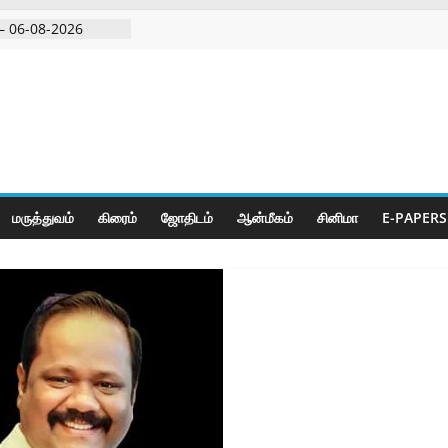
– 06-08-2026
 அதிரடி பேட்டிஒரு
குற்றவாளி, சார்பு
ல்நுட்பத்துடன்
பகுதியில்
மருத்துவம்
கிரைம்
ஜோ‌திட‌ம்
ஆன்மீகம்
சினிமா
E-PAPERS