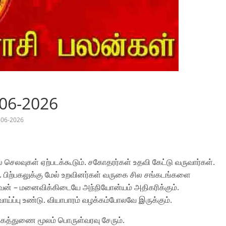
-06-2026
-06-2026
ல் செலவுகள் ஏற்படக்கூடும். சகோதரர்கள் உதவி கேட்டு வருவார்கள்.
டு. பிற்பகலுக்கு மேல் உறவினர்கள் வருகை சில சங்கடங்களை
 கணவன் – மனைவிக்கிடையே அந்நியோன்யம் அதிகரிக்கும்.
ாய்ப்பு உண்டு. வியாபாரம் வழக்கம்போலவே இருக்கும்.
க்கைத்துணை மூலம் பொருள்வரவு சேரும்.