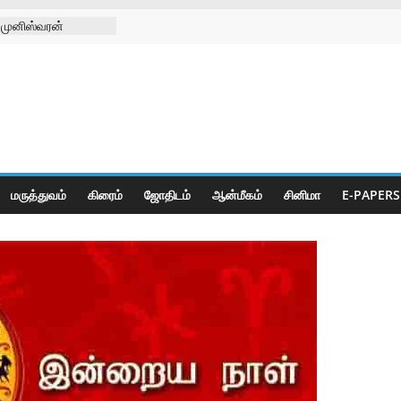
 முனிஸ்வரன்
ிழா
– 10-08-2026
– 09-08-2026
 சங்க
டு
க்கு செயற்கை கால்
மருத்துவம்
கிரைம்
ஜோ‌திட‌ம்
ஆன்மீகம்
சினிமா
E-PAPERS