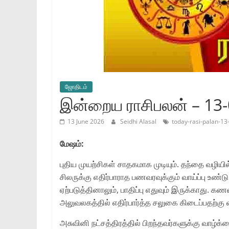
ஜோ‌திட‌ம்
இன்றைய ராசிபலன் – 13
13 June 2026
Seidhi Alasal
today-rasi-palan-13
மேஷம்:
புதிய முயற்சிகள் சாதகமாக முடியும். தந்தை வழியி
சிலருக்கு எதிர்பாராத பணவரவுக்கும் வாய்ப்பு உண்
ஏற்படுத்தினாலும், பாதிப்பு எதுவும் இருக்காது.
அலுவலகத்தில் எதிர்பார்த்த சலுகை கிடைப்பதற்கு வ
அசுவினி நட்சத்திரத்தில் பிறந்தவர்களுக்கு வாழ்