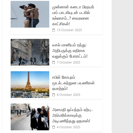
முன்னாள் கனடா பிரதமர்
பாப் பாடகியுடன் படகில்
உல்லாசம்..? வைரலான
காட்சிகள்!
13 October 2025
டீசல் மானியம் ரத்து:
அதிபருக்கு எதிராக
வலுக்கும் போராட்டம்!
7 October 2025
ஈபிள் கோபுரம்
மூடல்..சுற்றுலா பயணிகள்
ஏமாற்றம்!
4 October 2025
அமைதி ஒப்பந்தம் ஏற்பு..
அமெரிக்காவுக்கு
அடிபணிந்தது ஹமாஸ்!
4 October 2025