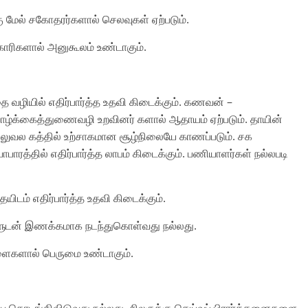
்கு மேல் சகோதரர்களால் செலவுகள் ஏற்படும்.
ிகாரிகளால் அனுகூலம் உண்டாகும்.
ை வழியில் எதிர்பார்த்த உதவி கிடைக்கும். கணவன் –
ாழ்க்கைத்துணைவழி உறவினர் களால் ஆதாயம் ஏற்படும். தாயின்
லுவல கத்தில் உற்சாகமான சூழ்நிலையே காணப்படும். சக
ரத்தில் எதிர்பார்த்த லாபம் கிடைக்கும். பணியாளர்கள் நல்லபடி
ையிடம் எதிர்பார்த்த உதவி கிடைக்கும்.
்களுடன் இணக்கமாக நடந்துகொள்வது நல்லது.
ிள்ளைகளால் பெருமை உண்டாகும்.
ே தொடங்கிவிடுவது நல்லது. சிலருக்கு தெய்வப் பிரார்த்தனைகளை