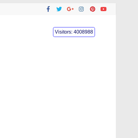
Visitors:
4008988