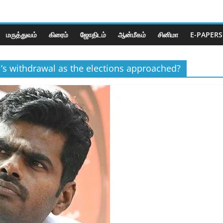
மருத்துவம்
கிரைம்
ஜோ‌திட‌ம்
ஆன்மீகம்
சினிமா
E-PAPERS
s withdrawal as the elections approached?