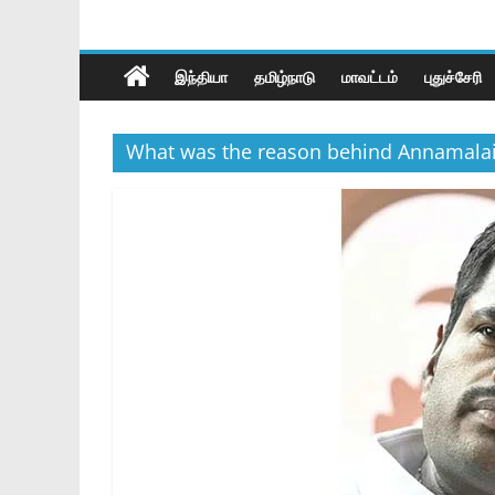
இந்தியா
தமிழ்நாடு
மாவட்டம்
புதுச்சேரி
What was the reason behind Annamalai’