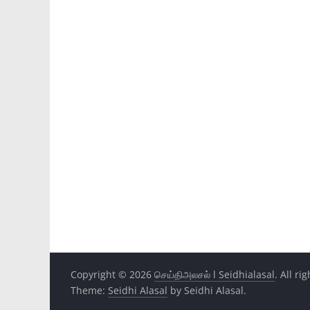
Copyright © 2026
செய்திஅலசல் l Seidhialasal
. All ri
Theme:
Seidhi Alasal
by Seidhi Alasal.