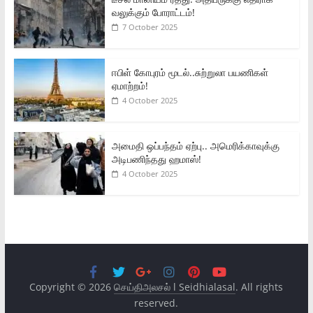
வலுக்கும் போராட்டம்!
7 October 2025
ஈபிள் கோபுரம் மூடல்..சுற்றுலா பயணிகள்
ஏமாற்றம்!
4 October 2025
அமைதி ஒப்பந்தம் ஏற்பு.. அமெரிக்காவுக்கு
அடிபணிந்தது ஹமாஸ்!
4 October 2025
Copyright © 2026
செய்திஅலசல் l Seidhialasal
. All rights
reserved.