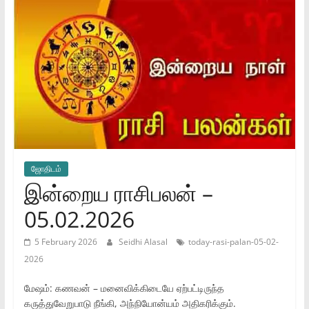
ஜோ‌திட‌ம்
இன்றைய ராசிபலன் –
05.02.2026
5 February 2026
Seidhi Alasal
today-rasi-palan-05-02-
2026
மேஷம்: கணவன் – மனைவிக்கிடையே ஏற்பட்டிருந்த
கருத்துவேறுபாடு நீங்கி, அந்நியோன்யம் அதிகரிக்கும்.