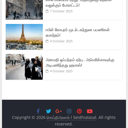
வலுக்கும் போராட்டம்!
7 October 2025
ஈபிள் கோபுரம் மூடல்..சுற்றுலா பயணிகள்
ஏமாற்றம்!
4 October 2025
அமைதி ஒப்பந்தம் ஏற்பு.. அமெரிக்காவுக்கு
அடிபணிந்தது ஹமாஸ்!
4 October 2025
Copyright © 2026
செய்திஅலசல் l Seidhialasal
. All rights
reserved.