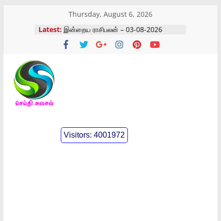
Skip
Thursday, August 6, 2026
to
Latest:
இன்றைய ராசிபலன் – 03-08-2026
content
கோவையில் நடைபெற்ற கோவில் விழா
கோவையில் நடைபெற்ற கண்டன
ஆர்ப்பாட்டம்
இன்றைய ராசிபலன் – 05-08-2026
இன்றைய ராசிபலன் – 04-08-2026
செய்திஅலசல்
l
Visitors:
4001972
Seidhialasal
Tamil
Online
NewsPaper