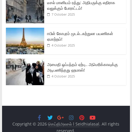
டீசல் மானியம் ரத்து: அதிபருக்கு எதிராக
வலுக்கும் போராட்டம்!
7 October 2025
ஈபிள் கோபுரம் மூடல்..சுற்றுலா பயணிகள்
ஏமாற்றம்!
4 October 2025
அமைதி ஒப்பந்தம் ஏற்பு.. அமெரிக்காவுக்கு
அடிபணிந்தது ஹமாஸ்!
4 October 2025
Copyright © 2026
செய்திஅலசல் l Seidhialasal
. All rights
reserved.