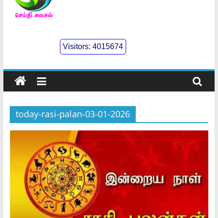
செய்திஅலசல்
l
Visitors:
4015674
Seidhialasal
Tamil
Online
NewsPaper
today-rasi-palan-03-01-2026