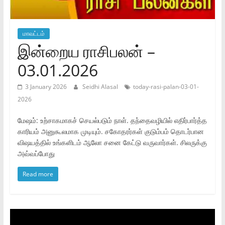
மாவட்டம்
இன்றைய ராசிபலன் –
03.01.2026
3 January 2026
Seidhi Alasal
today-rasi-palan-03-01-
2026
மேஷம்: உற்சாகமாகச் செயல்படும் நாள். தந்தைவழியில் எதிர்பார்த்த
காரியம் அனுகூலமாக முடியும். சகோதரர்கள் குடும்பம் தொடர்பான
விஷயத்தில் உங்களிடம் ஆலோ சனை கேட்டு வருவார்கள். சிலருக்கு
அவ்வப்போது
Read more