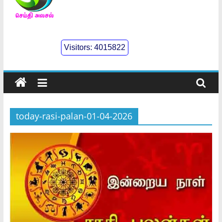
செய்திஅலசல்
l
Visitors:
4015822
Seidhialasal
Tamil
Online
NewsPaper
today-rasi-palan-01-04-2026