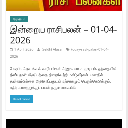
ஜோ‌திட‌ம்
இன்றைய ராசிபலன் – 01-04-
2026
1 April 2026
Seidhi Alasal
today-rasi-palan-01-04-
2026
மேஷம்: அரசாங்கக் காரியங்கள் அனுகூலமாக முடியும். தந்தையின்
நீண்டநாள் விருப்பத்தை நிறைவேற்றி மகிழ்வீர்கள். மனதில்
தன்னம்பிக்கை அதிகரிப்பதுடன் உற்சாகமும் பெருக்கெடுக்கும்.
எதிர் காலத்துக்குப் பயன் தரும் வகையில்
Read more