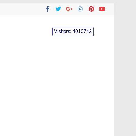
Visitors:
4010742