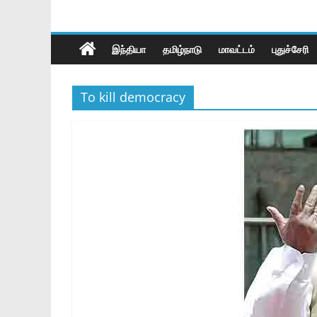
இந்தியா
தமிழ்நாடு
மாவட்டம்
புதுச்சேரி
To kill democracy