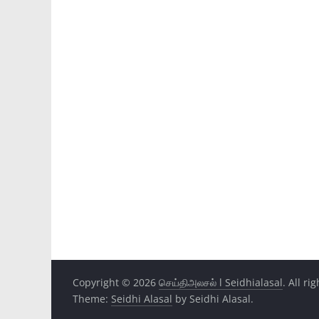
Copyright © 2026
செய்திஅலசல் l Seidhialasal
. All ri
Theme:
Seidhi Alasal
by Seidhi Alasal.