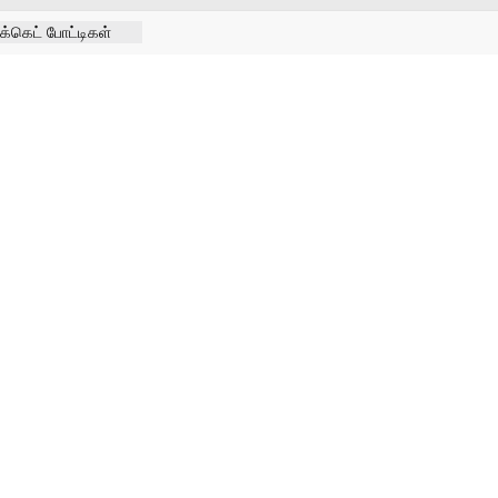
க்கெட் போட்டிகள்
ேளா திருவிழா
வற்ற
ெண்கள் நல
கோயிலில்
 குறித்து