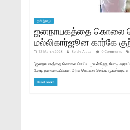
தமிழ்நாடு
ஜனநாயகத்தை கொலை செய
மல்லிகார்ஜூன கார்கே குற்
12 March 2023
Seidhi Alasal
0 Comments
“ஜனநாயகத்தை கொலை செய்ய முயல்கிறது மோடி அரசு”மல்லி
மோடி தலைமையிலான அரசு கொலை செய்ய முயல்வதாக கா
Read more