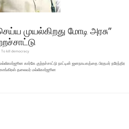
்ய முயல்கிறது மோடி அரசு”
றச்சாட்டு
To kill democracy
கார்ஜூன கார்கே குற்றச்சாட்டு நாட்டின் ஜனநாயகத்தை பிரதமர் நரேந்திர
ங்கிரஸ் தலைவர் மல்லிகார்ஜூன