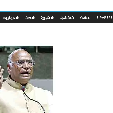
மருத்துவம்
கிரைம்
ஜோ‌திட‌ம்
ஆன்மீகம்
சினிமா
E-PAPERS