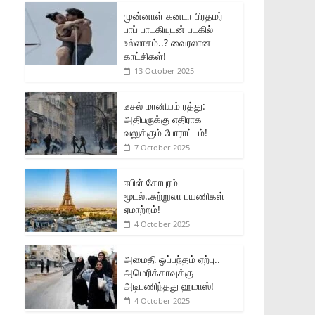
முன்னாள் கனடா பிரதமர்
பாப் பாடகியுடன் படகில்
உல்லாசம்..? வைரலான
காட்சிகள்!
13 October 2025
டீசல் மானியம் ரத்து:
அதிபருக்கு எதிராக
வலுக்கும் போராட்டம்!
7 October 2025
ஈபிள் கோபுரம்
மூடல்..சுற்றுலா பயணிகள்
ஏமாற்றம்!
4 October 2025
அமைதி ஒப்பந்தம் ஏற்பு..
அமெரிக்காவுக்கு
அடிபணிந்தது ஹமாஸ்!
4 October 2025