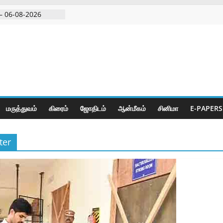
– 06-08-2026
 அதிரடி பேட்டிஒரு
குற்றவாளி, சார்பு
ல்நுட்பத்துடன்
பகுதியில்
மருத்துவம்
கிரைம்
ஜோ‌திட‌ம்
ஆன்மீகம்
சினிமா
E-PAPERS
ter