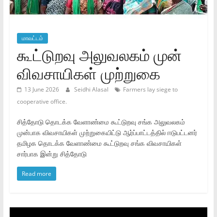
மாவட்டம்
கூட்டுறவு அலுவலகம் முன்
விவசாயிகள் முற்றுகை
13 June 2026
Seidhi Alasal
Farmers lay siege to
cooperative office.
சித்தோடு தொடக்க வேளாண்மை கூட்டுறவு சங்க அலுவலகம்
முன்பாக விவசாயிகள் முற்றுகையிட்டு ஆர்ப்பாட்டத்தில் ஈடுபட்டனர்
தமிழக தொடக்க வேளாண்மை கூட்டுறவு சங்க விவசாயிகள்
சார்பாக இன்று சித்தோடு
Read more