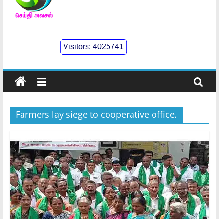
செய்திஅலசல்
l
Visitors:
4025741
Seidhialasal
Tamil
Online
NewsPaper
Farmers lay siege to cooperative office.