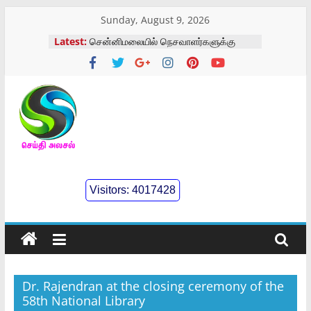
Skip
Sunday, August 9, 2026
to
Latest:
சென்னிமலையில் நெசவாளர்களுக்கு
content
மருத்துவ முகாம்
கோவை வருமான வரி சங்க
ஓய்வூதியர்கள் மாநாடு
மாற்று திறனாளிகளுக்கு செயற்கை கால்
அளவீட்டு முகாம்
செய்திஅலசல்
கோவை காந்திபார்க் முனிஸ்வரன்
திருக்கோவில் திருவிழா
கோவையில் பாயண்ட் மீடியா சார்பாக
l
நடைபெற்ற கண்காட்சி
Visitors:
4017428
Seidhialasal
Tamil
Online
NewsPaper
Dr. Rajendran at the closing ceremony of the
58th National Library