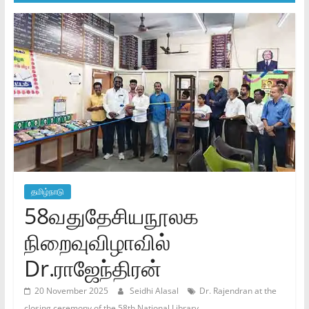
தமிழ்நாடு
58வதுதேசியநூலக
நிறைவுவிழாவில்
Dr.ராஜேந்திரன்
20 November 2025
Seidhi Alasal
Dr. Rajendran at the
closing ceremony of the 58th National Library