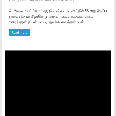
சென்னை சாலிகிராமம் முழுநேர கிளை நூலகத்தில் 58-வது தேசிய
நூலக நிறைவு விழாஇன்று வாசகர் வட்டத் தலைவர் டாக்டர்.
ராஜேந்திரன் ரிப்பன் வெட்டி துவக்கி வைத்தார் உடன்
Read more