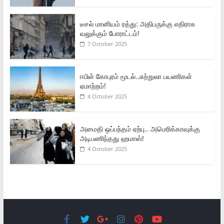
டீசல் மானியம் ரத்து: அதிபருக்கு எதிராக
வலுக்கும் போராட்டம்!
7 October 2025
ஈபிள் கோபுரம் மூடல்..சுற்றுலா பயணிகள்
ஏமாற்றம்!
4 October 2025
அமைதி ஒப்பந்தம் ஏற்பு.. அமெரிக்காவுக்கு
அடிபணிந்தது ஹமாஸ்!
4 October 2025