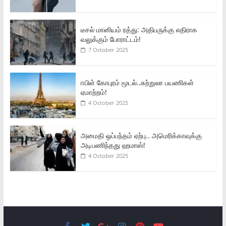
டீசல் மானியம் ரத்து: அதிபருக்கு எதிராக
வலுக்கும் போராட்டம்!
7 October 2025
ஈபிள் கோபுரம் மூடல்..சுற்றுலா பயணிகள்
ஏமாற்றம்!
4 October 2025
அமைதி ஒப்பந்தம் ஏற்பு.. அமெரிக்காவுக்கு
அடிபணிந்தது ஹமாஸ்!
4 October 2025