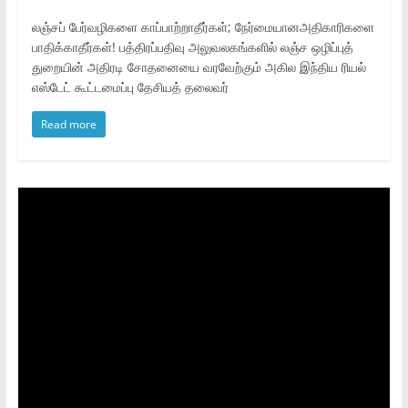
லஞ்சப் பேர்வழிகளை காப்பாற்றாதீர்கள்; நேர்மையானஅதிகாரிகளை
பாதிக்காதீர்கள்! பத்திரப்பதிவு அலுவலகங்களில் லஞ்ச ஒழிப்புத்
துறையின் அதிரடி சோதனையை வரவேற்கும் அகில இந்திய ரியல்
எஸ்டேட் கூட்டமைப்பு தேசியத் தலைவர்
Read more