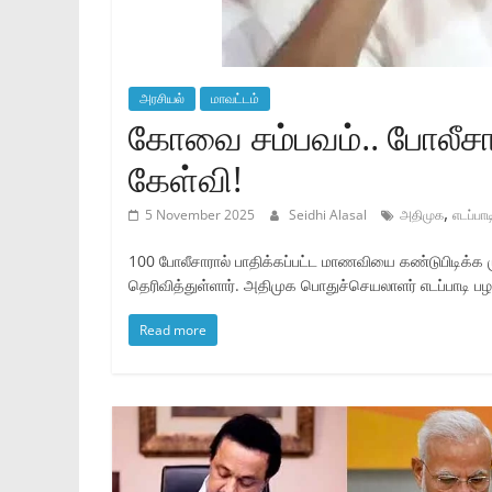
அரசியல்
மாவட்டம்
கோவை சம்பவம்.. போலீசார
கேள்வி!
,
5 November 2025
Seidhi Alasal
அதிமுக
எடப்பா
100 போலீசாரால் பாதிக்கப்பட்ட மாணவியை கண்டுபிடிக்க ம
தெரிவித்துள்ளார். அதிமுக பொதுச்செயலாளர் எடப்பாடி ப
Read more