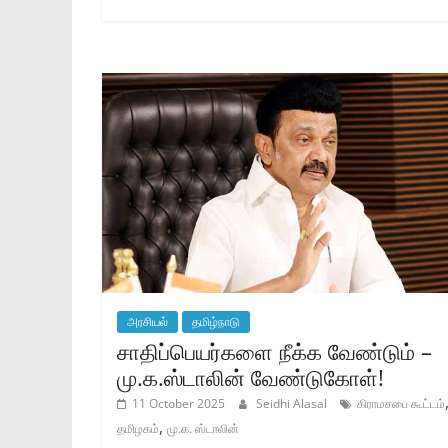
அரசியல்
தமிழ்நாடு
சாதிப்பெயர்களை நீக்க வேண்டும் –
மு.க.ஸ்டாலின் வேண்டுகோள்!
11 October 2025
Seidhi Alasal
கிராமசபை கூட்டம்
,
தமிழகம்
மு.க. ஸ்டாலின்