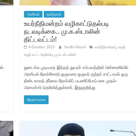
அரசியல்
தமிழ்நாடு
உயர்நீதிமன்றம் வழிகாட்டுதல்படி
நடவடிக்கை.. மு.க.ஸ்டாலின்
திட்டவட்டம்!
,
4 October 2025
Seidhi Alasal
உயர்நீதிமன்றம்
கரூர்
,
கரூர் கூட்ட நெரிசல்
மு.க. ஸ்டாலின்
ல்
துடைக்க முடியாத இந்தத் துயரச் சம்பவத்தின் பின்னணியில்
அரசியல் நோக்கோடு ஒருவரை ஒருவர் குற்றம் சாட்டாமல் ஒரு
நீண்டகாலத் தீர்வை நோக்கிப் பயணிப்போம்.என முதல்-
அமைச்சர் தெரிவித்துள்ளார். இதுகுறித்து
Read more