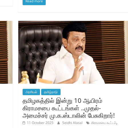
Read more
அரசியல்
தமிழ்நாடு
தமிழகத்தில் இன்று 10 ஆயிரம்
கிராமசபை கூட்டங்கள் ..முதல்-
அமைச்சர் மு.க.ஸ்டாலின் பேசுகிறார்!
,
,
11 October 2025
Seidhi Alasal
கிராமசபை கூட்டம்