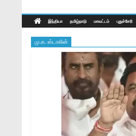
இந்தியா
தமிழ்நாடு
மாவட்டம்
புதுச்சேரி
மு.க. ஸ்டாலின்