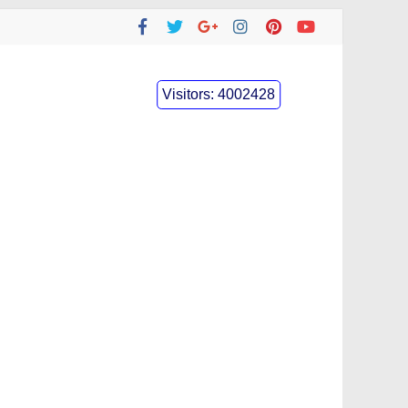
Visitors:
4002428