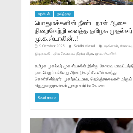
அரசியல்
தமிழ்நாடு
பொதுமக்களின் நீண்ட நாள் ஆசை
நிறைவேற்றி வைத்த தமிழக முதல்வர்
மு.க.ஸ்டாலின்..!
,
,
9 October 2025
Seidhi Alasal
அவினாசி
கோவை
,
,
ஜி.டி.நாயுடு
புதிய மேம்பாலம் திறப்பு விழா
மு.க. ஸ்டாலின்
தமிழக முதல்வர் முக ஸ்டாலின் இன்று கோவை மாவட்டத்தி
நடைபெறும் பல்வேறு அரசு நிகழ்ச்சிகளில் கலந்து
கொள்கின்ற்றார். முதற்கட்டமாக, நெடுஞ்சாலைகள் மற்றும்
சிறுதுறைமுகங்கள் துறை சார்பில் கோவை
Read more