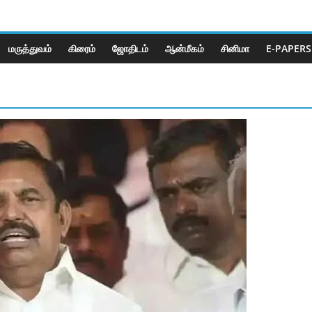
மருத்துவம்
கிரைம்
ஜோ‌திட‌ம்
ஆன்மீகம்
சினிமா
E-PAPERS