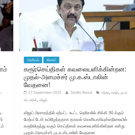
அரசியல்
கிரைம்
ாம்
கரூர்செய்திகள் கவலையளிக்கின்றன:
முதல்-அமைச்சர் மு.க.ஸ்டாலின்
வேதனை!
,
,
்ட
27 September 2025
Seidhi Alasal
vijay
கரூர்
மு.க.
,
ஸ்டாலின்
விஜய்
ு,
விஜய் பிரசாரத்தில் ஏற்பட்ட கூட்ட நெரிசலில் சிக்கி 30 க்கும்
ர்
மேற்பட்டோர் உயிரிழந்ததாக தகவல் வெளியாகியுள்ளநிலையில்
டம்
கரூரிலிருந்து வரும் செய்திகள் கவலையளிக்கின்றன என்று
முதல்-அமைச்சர் மு.க.ஸ்டாலின் வேதனை