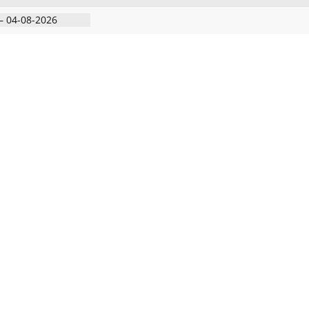
– 04-08-2026
– 06-08-2026
்ற கோவில் விழா
ற்ற கண்டன
– 05-08-2026