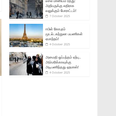
டீசல் மானியம் ரத்து:
அதிபருக்கு எதிராக
வலுக்கும் போராட்டம்!
7 October 2025
ஈபிள் கோபுரம்
மூடல்..சுற்றுலா பயணிகள்
ஏமாற்றம்!
4 October 2025
அமைதி ஒப்பந்தம் ஏற்பு..
அமெரிக்காவுக்கு
அடிபணிந்தது ஹமாஸ்!
4 October 2025