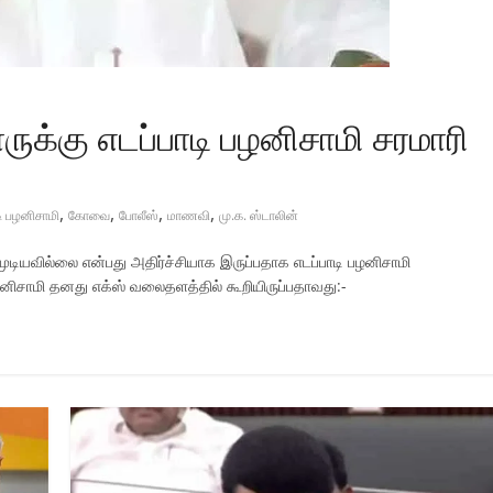
ுக்கு எடப்பாடி பழனிசாமி சரமாரி
,
,
,
,
டி பழனிசாமி
கோவை
போலீஸ்
மாணவி
மு.க. ஸ்டாலின்
ுடியவில்லை என்பது அதிர்ச்சியாக இருப்பதாக எடப்பாடி பழனிசாமி
ழனிசாமி தனது எக்ஸ் வலைதளத்தில் கூறியிருப்பதாவது:-