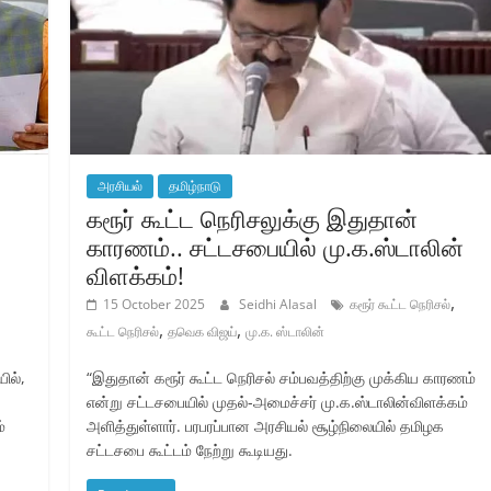
அரசியல்
தமிழ்நாடு
கரூர் கூட்ட நெரிசலுக்கு இதுதான்
காரணம்.. சட்டசபையில் மு.க.ஸ்டாலின்
விளக்கம்!
,
15 October 2025
Seidhi Alasal
கரூர் கூட்ட நெரிசல்
,
,
கூட்ட நெரிசல்
தவெக விஜய்
மு.க. ஸ்டாலின்
ில்,
“இதுதான் கரூர் கூட்ட நெரிசல் சம்பவத்திற்கு முக்கிய காரணம்
என்று சட்டசபையில் முதல்-அமைச்சர் மு.க.ஸ்டாலின்விளக்கம்
்
அளித்துள்ளார். பரபரப்பான அரசியல் சூழ்நிலையில் தமிழக
சட்டசபை கூட்டம் நேற்று கூடியது.