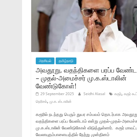
அரசியல்
தமிழ்நாடு
அவதூறு, வதந்திகளை பரப்ப வேண்ட
– முதல்-அமைச்சர் மு.க.ஸ்டாலின்
வேண்டுகோள்!
,
29 September 2025
Seidhi Alasal
கரூர்
கரூர் கூட
,
நெரிசல்
மு.க. ஸ்டாலின்
கரூரில் நடந்தது பெரும் துயர சம்பவம் தொடர்பாக அவதூற
வதந்திகளை பரப்ப வேண்டாம் என்று முதல்-முதல்-அமைச்ச
மு.க.ஸ்டாலின் வேண்டுகோள் விடுத்துள்ளார். கரூர் மாவட்
வேலாயுதம்பாளையத்தில் நேற்று முன்தினம்