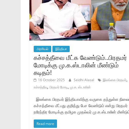
அரசியல்
இந்தியா
கச்சத்தீவை மீட்க வேண்டும்..பிரதமர்
மோடிக்கு மு.க.ஸ்டாலின் மீண்டும்
கடிதம்!
,
16 October 2025
Seidhi Alasal
இலங்கை பிரதமர்
,
,
கச்சத்தீவு
பிரதமர் மோடி
மு.க. ஸ்டாலின்
இலங்கை பிரதமர் இந்தியாவிற்கு வருகை தந்துள்ள நிலைய
கச்சத்தீவை மீட்பது குறித்து பேச வேண்டும் என்று பிரதமர்
நரேந்திர மோடிக்கு தமிழக முதல்வர் மு.க.ஸ்டாலின் மீண்டும
Read more